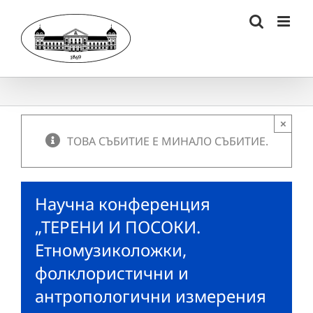
Skip
to
content
×
ТОВА СЪБИТИЕ Е МИНАЛО СЪБИТИЕ.
Научна конференция
„ТЕРЕНИ И ПОСОКИ.
Етномузиколожки,
фолклористични и
антропологични измерения