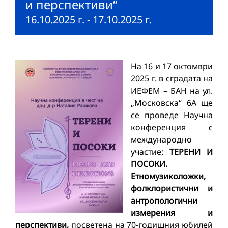
и перспективи“
16.10.2025 г.
-
17.10.2025 г.
На 16 и 17 октомври
2025 г. в сградата на
ИЕФЕМ – БАН на ул.
„Московска“ 6A ще
се проведе Научна
конференция с
международно
участие:
ТЕРЕНИ И
ПОСОКИ.
Етномузиколожки,
фолклористични и
антропологични
измерения и
перспективи,
посветена на 70-годишния юбилей