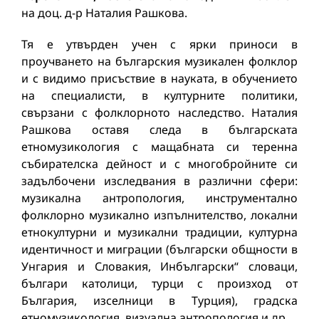
на доц. д-р Наталия Рашкова.
Тя е утвърден учен с ярки приноси в
проучването на българския музикален фолклор
и с видимо присъствие в науката, в обучението
на специалисти, в културните политики,
свързани с фолклорното наследство. Наталия
Рашкова оставя следа в българската
етномузикология с мащабната си теренна
събирателска дейност и с многобройните си
задълбочени изследвания в различни сфери:
музикална антропология, инструментално
фолклорно музикално изпълнителство, локални
етнокултурни и музикални традиции, културна
идентичност и миграции (български общности в
Унгария и Словакия, Инбългарски“ словаци,
българи католици, турци с произход от
България, изселници в Турция), градска
етномузикология, визуална антропология и др.