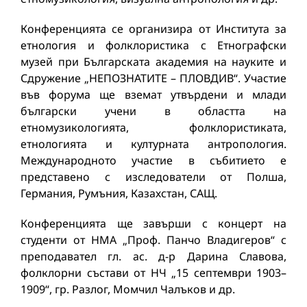
Конференцията се организира от Института за
етнология и фолклористика с Етнографски
музей при Българската академия на науките и
Сдружение „НЕПОЗНАТИТЕ – ПЛОВДИВ“. Участие
във форума ще вземат утвърдени и млади
български учени в областта на
етномузикологията, фолклористиката,
етнологията и културната антропология.
Международното участие в събитието е
представено с изследователи от Полша,
Германия, Румъния, Казахстан, САЩ.
Конференцията ще завърши с концерт на
студенти от НМА „Проф. Панчо Владигеров“ с
преподавател гл. ас. д-р Дарина Славова,
фолклорни състави от НЧ „15 септември 1903–
1909“, гр. Разлог, Момчил Чалъков и др.