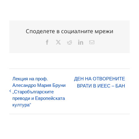
Споделете в социалните мрежи
Facebook
X
Reddit
LinkedIn
Електронна
поща:
Лекция на проф.
ДЕН НА ОТВОРЕНИТЕ
Алесандро Мария Бруни
ВРАТИ В ИЕЕС – БАН
„Старобългарските
преводи и Европейската
култура“