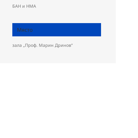
БАН и НМА
Място
зала „Проф. Марин Дринов“