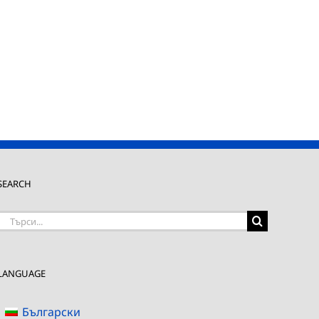
SEARCH
Търсене
на:
LANGUAGE
Български