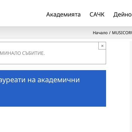
Академията
САЧК
Дейно
Начало
MUSICORU
×
 МИНАЛО СЪБИТИЕ.
ауреати на академични