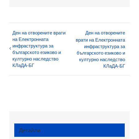
поща:
Ден на отворените врати
Ден на отворените
на Електронната
врати на Електронната
инфраструктура за
инфраструктура за
българското езиково и
българското езиково и
културно наследство
културно наследство
КЛаДА-БГ
КЛаДА-БГ
Детайли