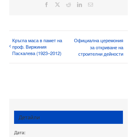
Facebook
X
Reddit
LinkedIn
Електронна
поща:
Кръгла маса в памет на
Официална церемония
проф. Виржиния
за откриване на
Паскалева (1923–2012)
строителни дейности
Детайли
Дата: