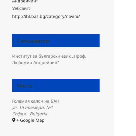
Андрейчин“
Уебсайт:
http://ibl.bas.bg/category/novini/
Организатор
Институт за български език „Проф.
Любомир Андрейчин“
Място
Големия салон на БАН
ул. 15 ноември, №1
София
,
Bulgaria
+ Google Map