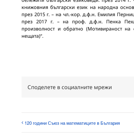
бележити български езиковеди: през 2014 г. 
книжовния български език на народна основа
през 2015 г. – на чл.-кор. д.ф.н. Емилия Пер
през 2017 г. – на проф. д.ф.н. Пенка Пе
произволност и обратно (Мотивираност на 
нещата)“.
Споделете в социалните мрежи
120 години Съюз на математиците в България