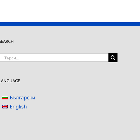
SEARCH
Търсене
на:
LANGUAGE
Български
English