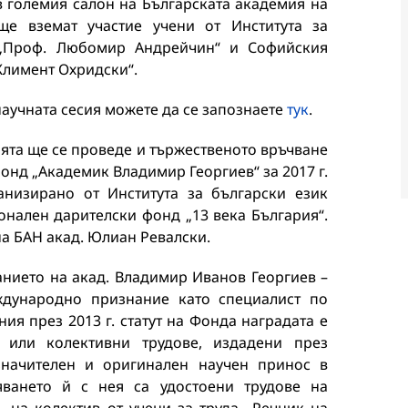
 в големия салон на Българската академия на
ще вземат участие учени от Института за
 „Проф. Любомир Андрейчин“ и Софийския
 Климент Охридски“.
научната сесия можете да се запознаете
тук
.
ията ще се проведе и тържественото връчване
фонд „Академик Владимир Георгиев“ за 2017 г.
анизирано от Института за български език
нален дарителски фонд „13 века България“.
на БАН акад. Юлиан Ревалски.
анието на акад. Владимир Иванов Георгиев –
ждународно признание като специалист по
я през 2013 г. статут на Фонда наградата е
или колективни трудове, издадени през
значителен и оригинален научен принос в
яването й с нея са удостоени трудове на