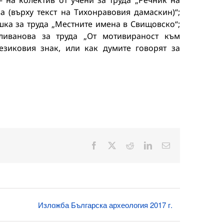
– на колектив от учени за труда „Речник на
 (върху текст на Тихонравовия дамаскин)“;
нишка за труда „Местните имена в Свищовско“;
хливанова за труда „От мотивираност към
езиковия знак, или как думите говорят за
Facebook
X
Reddit
LinkedIn
Електронна
поща:
Изложба Българска археология 2017 г.