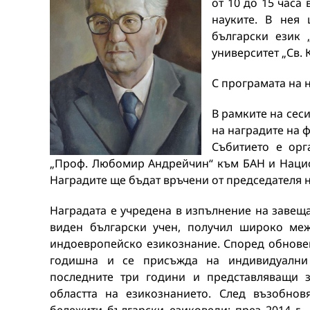
от 10 до 15 часа
науките. В нея 
български език
университет „Св.
С програмата на 
В рамките на сес
на наградите на 
Събитието е орг
„Проф. Любомир Андрейчин“ към БАН и Нацио
Наградите ще бъдат връчени от председателя 
Наградата е учредена в изпълнение на завещ
виден български учен, получил широко ме
индоевропейско езикознание. Според обновени
годишна и се присъжда на индивидуални 
последните три години и представляващи 
областта на езикознанието. След възобнов