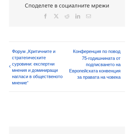
Споделете в социалните мрежи
Facebook
X
Reddit
LinkedIn
Електронна
поща:
Форум „Критичните и
Конференция по повод
стратегическите
75-годишнината от
суровини: експертни
подписването на
мнения и доминиращи
Европейската конвенция
нагласи в общественото
за правата на човека
мнение“