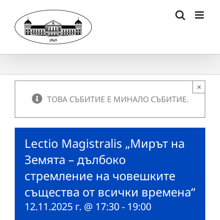
Skip
to
content
×
ТОВА СЪБИТИЕ Е МИНАЛО СЪБИТИЕ.
Lectio Magistralis „Мирът на
Земята – дълбоко
стремление на човешките
същества от всички времена“
12.11.2025 г. @ 17:30
-
19:00