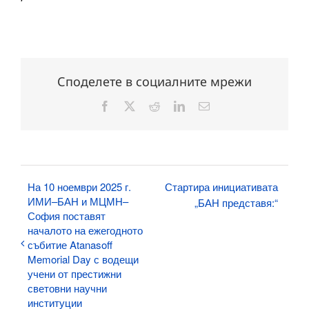
Споделете в социалните мрежи
Facebook
X
Reddit
LinkedIn
Електронна
поща:
На 10 ноември 2025 г.
Стартира инициативата
ИМИ–БАН и МЦМН–
„БАН представя:“
София поставят
началото на ежегодното
събитие Atanasoff
Memorial Day с водещи
учени от престижни
световни научни
институции