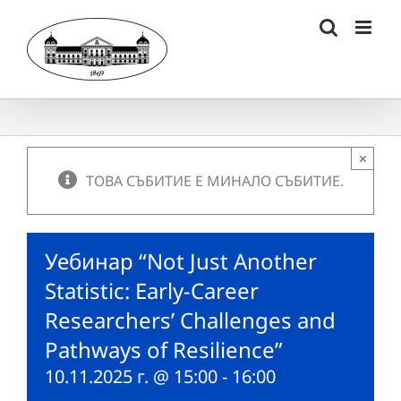
Skip
to
content
×
ТОВА СЪБИТИЕ Е МИНАЛО СЪБИТИЕ.
Уебинар “Not Just Another
Statistic: Early-Career
Researchers’ Challenges and
Pathways of Resilience”
10.11.2025 г. @ 15:00
-
16:00