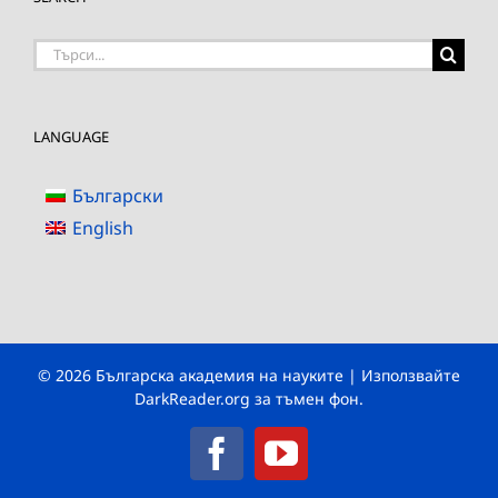
Търсене
на:
LANGUAGE
Български
English
© 2026 Българска академия на науките | Използвайте
DarkReader.org
за тъмен фон.
Facebook
YouTube