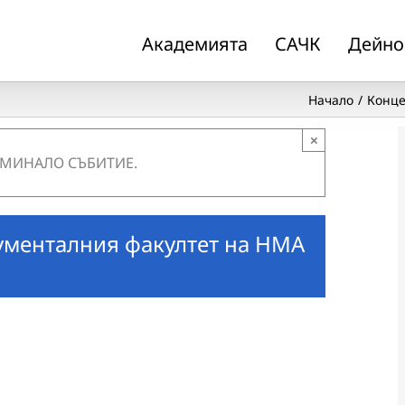
Академията
САЧК
Дейно
Начало
Конце
×
 МИНАЛО СЪБИТИЕ.
рументалния факултет на НМА