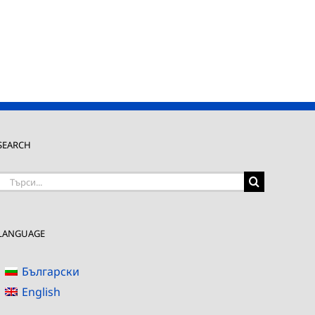
SEARCH
Търсене
на:
LANGUAGE
Български
English