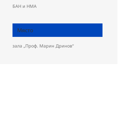
БАН и НМА
Място
зала „Проф. Марин Дринов“