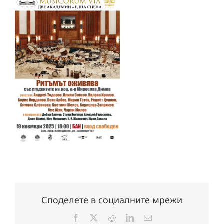
Споделете в социалните мрежи
Facebook
X
Reddit
LinkedIn
Електронна