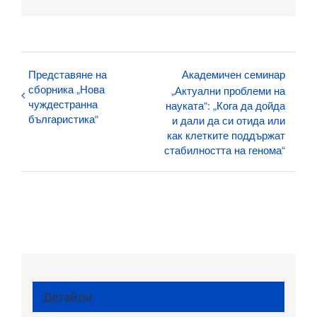
поща:
Представяне на
Академичен семинар
сборника „Нова
„Актуални проблеми на
чуждестранна
науката“: „Кога да дойда
българистика“
и дали да си отида или
как клетките поддържат
стабилността на генома“
Детайли