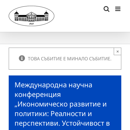
Skip
to
content
×
ТОВА СЪБИТИЕ Е МИНАЛО СЪБИТИЕ.
Международна научна
конференция
„Икономическо развитие и
политики: Реалности и
перспективи. Устойчивост в