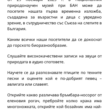
природонаучен музей при БАН може да
посетите нашата първа временна изложба,
създадена за възрастни и деца с увредено
зрение, в сътрудничество със Съюза на слепите в
България.
Каним всички наши посетители да се докоснат
до горското биоразнообразие.
Слушайте висококачествени записи на звуци от
природата в аудио спотовете.
Научете се да разпознавате птиците по техните
песни и оценете кой е по-добрият певец –
авлигата или славеят.
Открийте какво различава бръмбара-носорог от
еленовия рогач, пребройте колко крака има
многоножката, открийте кой бозайник има най-