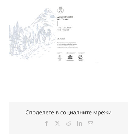
Споделете в социалните мрежи
Facebook
X
Reddit
LinkedIn
Електронна
поща: