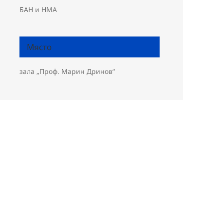
БАН и НМА
Място
зала „Проф. Марин Дринов“