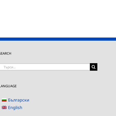
SEARCH
Търсене
на:
LANGUAGE
Български
English