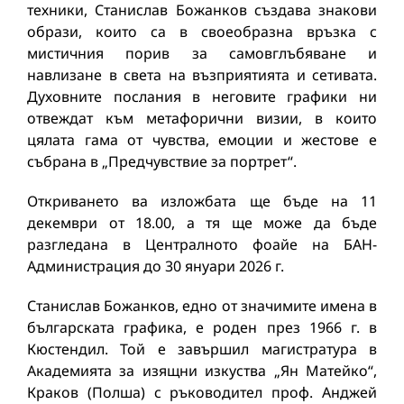
техники, Станислав Божанков създава знакови
образи, които са в своеобразна връзка с
мистичния порив за самовглъбяване и
навлизане в света на възприятията и сетивата.
Духовните послания в неговите графики ни
отвеждат към метафорични визии, в които
цялата гама от чувства, емоции и жестове е
събрана в „Предчувствие за портрет“.
Откриването ва изложбата ще бъде на 11
декември от 18.00, а тя ще може да бъде
разгледана в Централното фоайе на БАН-
Администрация до 30 януари 2026 г.
Станислав Божанков, едно от значимите имена в
българската графика, е роден през 1966 г. в
Кюстендил. Той е завършил магистратура в
Академията за изящни изкуства „Ян Матейко“,
Краков (Полша) с ръководител проф. Анджей