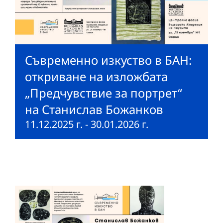
Съвременно изкуство в БАН:
откриване на изложбата
„Предчувствие за портрет“
на Станислав Божанков
11.12.2025 г.
-
30.01.2026 г.