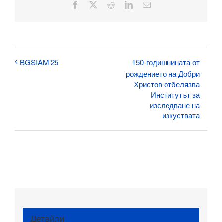
Facebook
X
Reddit
LinkedIn
Електронна
поща:
150-годишнината от
BGSIAM’25
рождението на Добри
Христов отбелязва
Институтът за
изследване на
изкуствата
Детайли