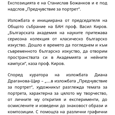
Експозицията е на Станислав Божанков и е под
надслов „Предчувствие за портрет“.
Изложбата е инициирана от председателя на
Общото събрание на БАН проф. Васил Киров.
„Българската академия на науките притежава
сериозна колекция от класическо българско
изкуство. Дошло е времето да погледнем и към
съвременното българско изкуство, да отворим
пространствата си в Академията и нейните
кампуси“, каза проф. Киров.
Според куратора на изложбата Диана
Драганова-Щир – „….в изложбата „Предчувствие
за портрет“, художникът разглежда темата за
портрета, характерна за цялото му творчество,
от личните му открития и експерименти, до
осмислените и изведени до знаковост образи и
композиции. С помощта на различни графични