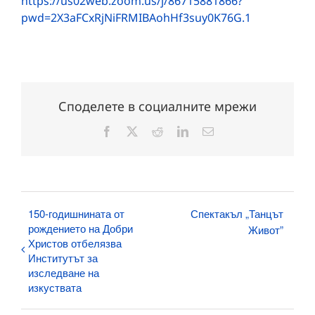
https://us02web.zoom.us/j/86715881866?
pwd=2X3aFCxRjNiFRMIBAohHf3suy0K76G.1
Споделете в социалните мрежи
Facebook
X
Reddit
LinkedIn
Електронна
поща:
150-годишнината от
Спектакъл „Танцът
рождението на Добри
Живот”
Христов отбелязва
Институтът за
изследване на
изкуствата