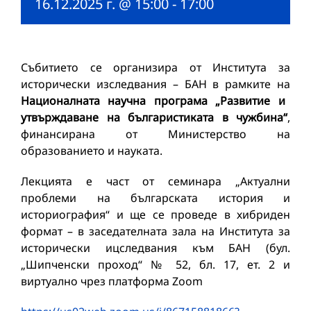
16.12.2025 г. @ 15:00
-
17:00
Събитието се организира от Института за
исторически изследвания – БАН в рамките на
Националната научна програма „Развитие и
утвърждаване на българистиката в чужбина“
,
финансирана от Министерство на
образованието и науката.
Лекцията е част от семинара „Актуални
проблеми на българската история и
историография“ и ще се проведе в хибриден
формат – в заседателната зала на Института за
исторически ицследвания към БАН (бул.
„Шипченски проход“ № 52, бл. 17, ет. 2 и
виртуално чрез платформа Zoom