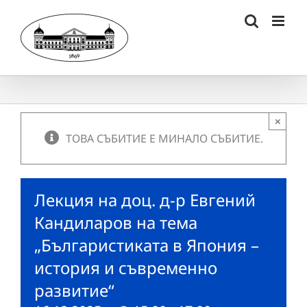
Skip
to
content
×
ТОВА СЪБИТИЕ Е МИНАЛО СЪБИТИЕ.
Лекция на доц. д-р Евгений
Кандиларов на тема
„Българистиката в Япония –
история и съвременно
развитие“