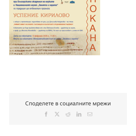
Споделете в социалните мрежи
Facebook
X
Reddit
LinkedIn
Електронна
поща: