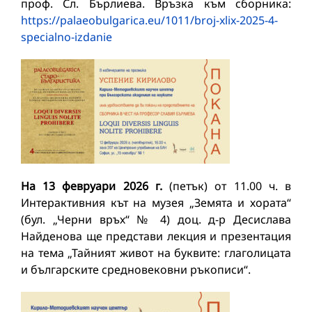
проф. Сл. Бърлиева. Връзка към сборника:
https://palaeobulgarica.eu/1011/broj-xlix-2025-4-
specialno-izdanie
На 13 февруари 2026 г.
(петък) от 11.00 ч. в
Интерактивния кът на музея „Земята и хората“
(бул. „Черни връх“ № 4) доц. д-р Десислава
Найденова ще представи лекция и презентация
на тема „Тайният живот на буквите: глаголицата
и българските средновековни ръкописи“.