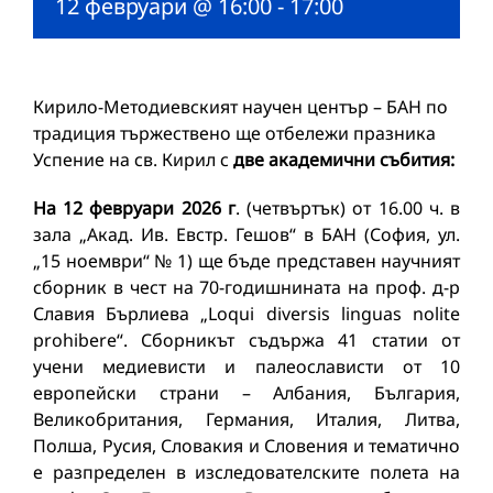
12 февруари @ 16:00
-
17:00
Кирило-Методиевският научен център – БАН по
традиция тържествено ще отбележи празника
Успение на св. Кирил с
две академични събития:
На 12 февруари 2026 г
. (четвъртък) от 16.00 ч. в
зала „Акад. Ив. Евстр. Гешов“ в БАН (София, ул.
„15 ноември“ № 1) ще бъде представен научният
сборник в чест на 70-годишнината на проф. д-р
Славия Бърлиева „Loqui diversis linguas nolite
prohibere“. Сборникът съдържа 41 статии от
учени медиевисти и палеослависти от 10
европейски страни – Албания, България,
Великобритания, Германия, Италия, Литва,
Полша, Русия, Словакия и Словения и тематично
е разпределен в изследователските полета на