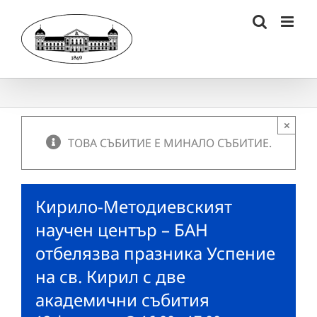
Skip
to
content
×
ТОВА СЪБИТИЕ Е МИНАЛО СЪБИТИЕ.
Кирило-Методиевският
научен център – БАН
отбелязва празника Успение
на св. Кирил с две
академични събития