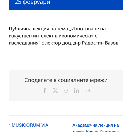
25 февруари
Публична лекция на тема „Използване на
изкуствен интелект в икономическите
изследвания“ с лектор доц. д-р Радостин Вазов
Споделете в социалните мрежи
Facebook
X
Reddit
LinkedIn
Електронна
поща:
Академична лекция на
MUSICORUM VIA
проф. Кирил Карталов