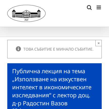
Skip
to
content
×
ТОВА СЪБИТИЕ Е МИНАЛО СЪБИТИЕ.
Публична лекция на тема
„Използване на изкуствен
интелект в икономическите
изследвания“ с лектор доц.
д-р Радостин Вазов