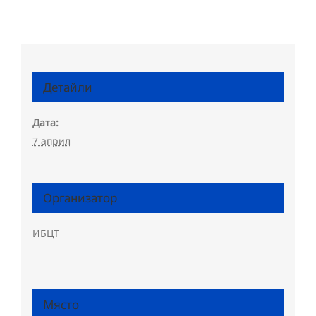
Детайли
Дата:
7 април
Организатор
ИБЦТ
Място