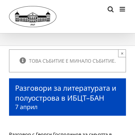
Skip
to
content
×
ТОВА СЪБИТИЕ Е МИНАЛО СЪБИТИЕ.
Разговори за литературата и
полуострова в ИБЦТ–БАН
7 април
Разговор с Георги Господинов за смъртта в