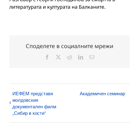
литературата и културата на Балканите.
Споделете в социалните мрежи
Facebook
X
Reddit
LinkedIn
Електронна
поща:
ИЕФЕМ представя
Академичен семинар
молдовския
документален филм
„Сибир в кости“