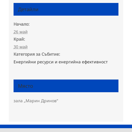
Детайли
Начало:
26 май
Край:
30 май
Категория за Събитие:
Енергийни ресурси и енергийна ефективност
Място
зала „Марин Дринов“