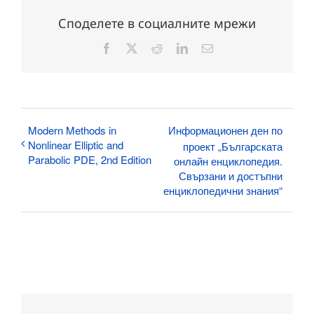
Споделете в социалните мрежи
Facebook
X
Reddit
LinkedIn
Електронна
поща:
Modern Methods in
Информационен ден по
Nonlinear Elliptic and
проект „Българската
Parabolic PDE, 2nd Edition
онлайн енциклопедия.
Свързани и достъпни
енциклопедични знания“