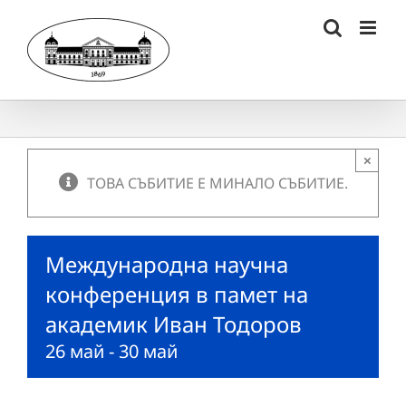
Skip
to
content
×
ТОВА СЪБИТИЕ Е МИНАЛО СЪБИТИЕ.
Международна научна
конференция в памет на
академик Иван Тодоров
26 май
-
30 май