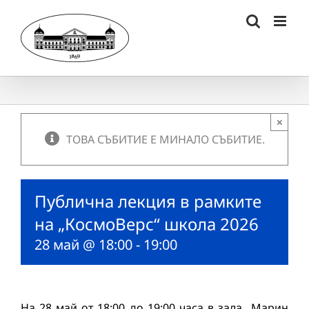
Skip
to
content
×
ТОВА СЪБИТИЕ Е МИНАЛО СЪБИТИЕ.
Публична лекция в рамките
на „КосмоВерс“ школа 2026
28 май @ 18:00
-
19:00
На 28 май от 18:00 до 19:00 часа в зала „Марин