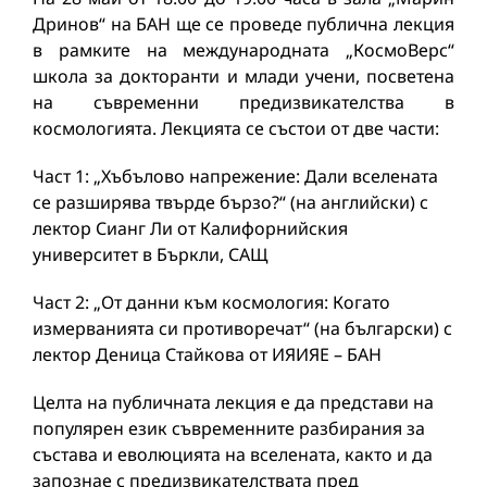
Дринов“ на БАН ще се проведе публична лекция
в рамките на международната „КосмоВерс“
школа за докторанти и млади учени, посветена
на съвременни предизвикателства в
космологията. Лекцията се състои от две части:
Част 1: „Хъбълово напрежение: Дали вселената
се разширява твърде бързо?“ (на английски) с
лектор Сианг Ли от Калифорнийския
университет в Бъркли, САЩ
Част 2: „От данни към космология: Когато
измерванията си противоречат“ (на български) с
лектор Деница Стайкова от ИЯИЯЕ – БАН
Целта на публичната лекция е да представи на
популярен език съвременните разбирания за
състава и еволюцията на вселената, както и да
запознае с предизвикателствата пред