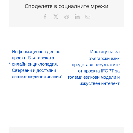
Споделете в социалните мрежи
Facebook
X
Reddit
LinkedIn
Електронна
поща:
Информационен ден по
Институтът за
проект „Българската
български език
онлайн енциклопедия.
представя резултатите
Свързани и достъпни
от проекта IFGPT за
енциклопедични знания“
големи езикови модели и
изкуствен интелект