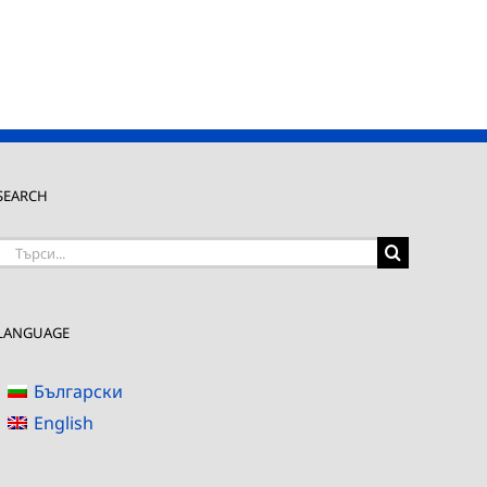
SEARCH
Търсене
на:
LANGUAGE
Български
English