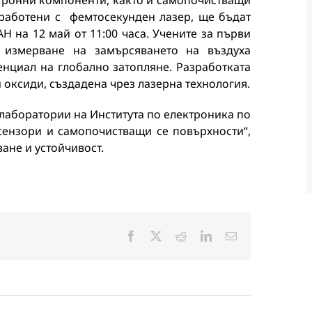
ктронни компоненти, както и самопочистващи
бработени с фемтосекунден лазер, ще бъдат
Н на 12 май от 11:00 часа. Учените за първи
 измерване на замърсяването на въздуха
тенциал на глобално затопляне. Разработката
 оксиди, създадена чрез лазерна технология.
лаборатории на Института по електроника по
сензори и самопочистващи се повърхности“,
ане и устойчивост.
Facebook
X
Reddit
LinkedIn
Електронна
поща: