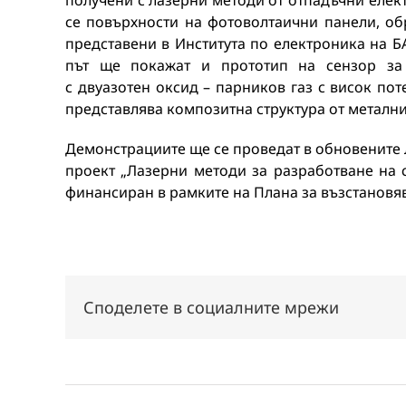
получени с лазерни методи от отпадъчни еле
се повърхности на фотоволтаични панели, о
представени в Института по електроника на БА
път ще покажат и прототип на сензор за
с двуазотен оксид – парников газ с висок по
представлява композитна структура от метални
Демонстрациите ще се проведат в обновените 
проект „Лазерни методи за разработване на 
финансиран в рамките на Плана за възстановяв
Споделете в социалните мрежи