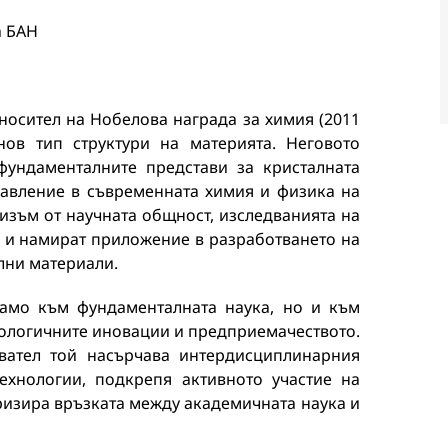
а БАН
носител на Нобелова награда за химия (2011
нов тип структури на материята. Неговото
 фундаменталните представи за кристалната
равление в съвременната химия и физика на
изъм от научната общност, изследванията на
 и намират приложение в разработването на
лни материали.
амо към фундаменталната наука, но и към
нологичните иновации и предприемачеството.
вател той насърчава интердисциплинарния
ехнологии, подкрепя активното участие на
ризира връзката между академичната наука и