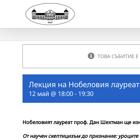
Skip
to
content
ТОВА СЪБИТИЕ Е
Лекция на Нобеловия лауреат
12 май @ 18:00
-
19:30
Нобеловият лауреат проф. Дан Шехтман ще изн
От научен скептицизъм до признание: уроците 