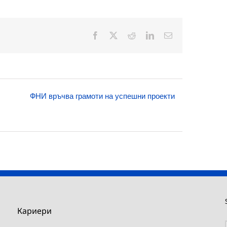
Facebook
X
Reddit
LinkedIn
Електронна
поща:
ФНИ връчва грамоти на успешни проекти
Кариери