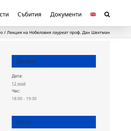
сти
Събития
Документи
ло
Лекция на Нобеловия лауреат проф. Дан Шехтман
Детайли
Дата:
12 май
Час:
18:00 - 19:30
Място