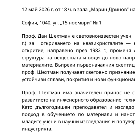
12 май 2026 г. от 18 ч. в зала „Марин Дринов“ н
София, 1040, ул. „15 ноември“ № 1
Проф. Дан Шехтман е световноизвестен учен, 
г.) за откриването на квазикристалите — 
откритие, направено през 1982 г., променя
структура на веществата и води до ново нап
материалите. Въпреки първоначалния скептиц
проф. Шехтман получават световно признание
устойчиви сплави, покрития и нови функциона
Проф. Шехтман има значителен принос не с
развитието на инженерното образование, тех
Като дългогодишен преподавател и изследо
подход в обучението по материали и нанот
младите учени в научни изследвания и популя
индустрията.