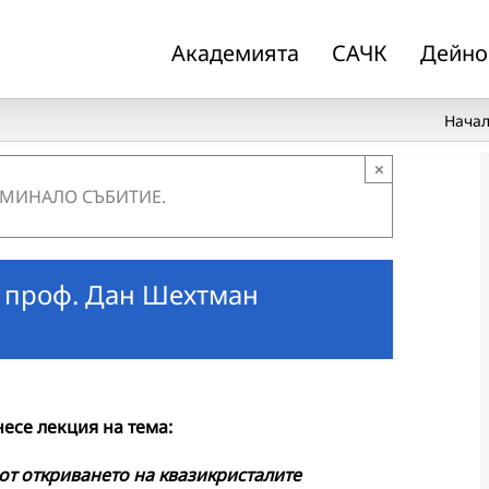
Академията
САЧК
Дейно
Нача
×
 МИНАЛО СЪБИТИЕ.
 проф. Дан Шехтман
есе лекция на тема:
от откриването на квазикристалите