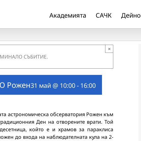
Академията
САЧК
Дейно
×
 МИНАЛО СЪБИТИЕ.
АО Рожен
31 май @ 10:00
-
16:00
лната астрономическа обсерватория Рожен към
традиционния Ден на отворените врати. Той
десетница, който е и храмов за параклиса
оложен до входа на наблюдателната кула на 2-