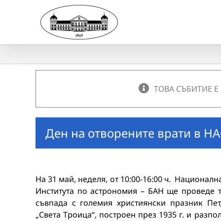
Skip
to
content
ТОВА СЪБИТИЕ Е
Ден на отворените врати в Н
На 31 май, неделя, от 10:00-16:00 ч. Национа
Института по астрономия – БАН ще проведе 
съвпада с големия християнски празник Пет
„Света Троица“, построен през 1935 г. и разп