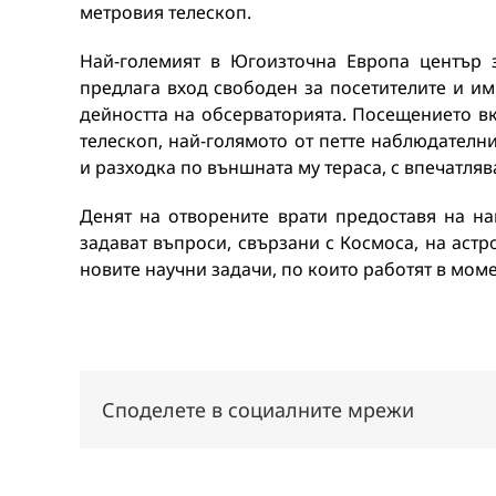
метровия телескоп.
Най-големият в Югоизточна Европа център 
предлага вход свободен за посетителите и им
дейността на обсерваторията. Посещението вк
телескоп, най-голямото от петте наблюдателн
и разходка по външната му тераса, с впечатля
Денят на отворените врати предоставя на н
задават въпроси, свързани с Космоса, на астр
новите научни задачи, по които работят в моме
Споделете в социалните мрежи