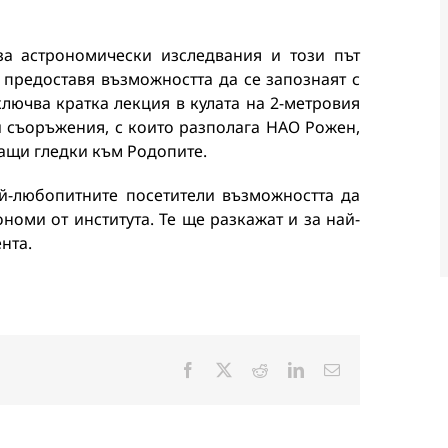
за астрономически изследвания и този път
 предоставя възможността да се запознаят с
лючва кратка лекция в кулата на 2-метровия
и съоръжения, с които разполага НАО Рожен,
ващи гледки към Родопите.
ай-любопитните посетители възможността да
ономи от института. Те ще разкажат и за най-
нта.
Facebook
X
Reddit
LinkedIn
Електронна
поща: