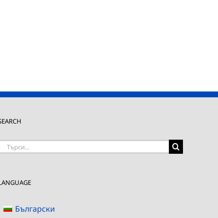
SEARCH
Търсене
на:
LANGUAGE
Български