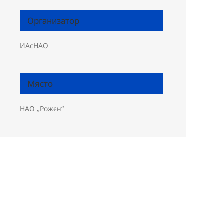
Организатор
ИАсНАО
Място
НАО „Рожен“