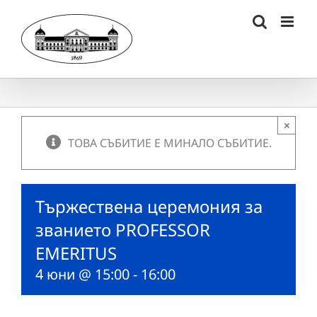
Skip
to
content
×
ТОВА СЪБИТИЕ Е МИНАЛО СЪБИТИЕ.
Тържествена церемония за
званието PROFESSOR
EMERITUS
4 юни @ 15:00
-
16:00