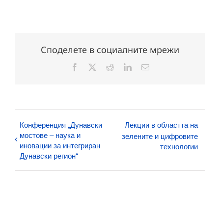
Споделете в социалните мрежи
Facebook
X
Reddit
LinkedIn
Електронна
поща:
Конференция „Дунавски
Лекции в областта на
мостове – наука и
зелените и цифровите
иновации за интегриран
технологии
Дунавски регион“