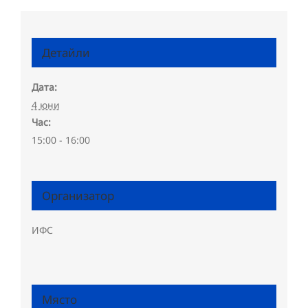
Детайли
Дата:
4 юни
Час:
15:00 - 16:00
Организатор
ИФС
Място