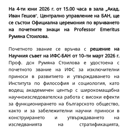
На 4-ти юни 2026 г. от 15.00 часа
в зала „Акад.
Иван Гешов
“,
Централно управление на БАН, ще
се състои Официална церемония по връчването
на почетните знаци на
Professor Emeritus
Румяна Стоилова.
Почетното звание се връчва с
решение на
Научния съвет на ИФС-БАН от 10
–
ти март 2026 г.
Проф. дсн Румяна Стоилова е удостоена с
почетното звание на ИФС за изключителни
приноси в развитието и утвърждаването на
Института по философия и социология, като
водещ академичен център с широкомащабна
научноизследователска работа с високи ефекти
за функционирането на българското общество,
както и за забележителни научни приноси в
конструирането и утвърждаването на
изследванията на стратификацията,