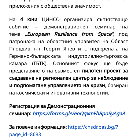
приложения с обществена значимост.
На
4 юни
ЦИНСО организира съпътстващо
събитие – демонстрационен семинар на
тема
„European Resilience from Space“
,
под
патронажа на областния управител на Област
Пловдив г-н Георги Янев и с подкрепата на
Германо-българската индустриално-търговска
камара (ГБТК). Основният фокус ще бъде
представянето на съвместен
пилотен проект за
създаване на регионален център за наблюдение
и подпомагане управлението на кризи
, базиран
на космически и иновативни технологии.
Регистрация за Демонстрационния
семинар:
https://forms.gle/eoQqxmFhBpoSyAgaA
За повече информация:
https://cnsdr.bas.bg/?
page_id=8683