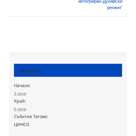
интегриран Дунавски
регион“
Детайли
Начало:
3 юни
Край:
6 юни
Събитие Тагове:
ЦИНСО