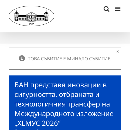
Skip
to
content
×
ТОВА СЪБИТИЕ Е МИНАЛО СЪБИТИЕ.
БАН представя иновации в
сигурността, отбраната и
технологичния трансфер на
Международното изложение
„ХЕМУС 2026“