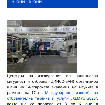
3 юни
-
6 юни
Центърът за изследвания по национална
сигурност и отбрана (ЦИНСО-БАН) организира
щанд на Българската академия на науките в
рамките на 17-ата
Международна изложба за
отбранителна техника и услуги „ХЕМУС 2026“
,
която ще се проведе от 3 до 6 юни в