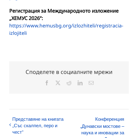
Регистрация за Международното изложение
„ХЕМУС 2026“:
https://www.hemusbg.org/izlozhiteli/registracia-
izlojiteli
Споделете в социалните мрежи
Facebook
X
Reddit
LinkedIn
Електронна
поща:
Представяне на книгата
Конференция
„Със скалпел, перо и
„Дунавски мостове –
чест“
наука и иновации за