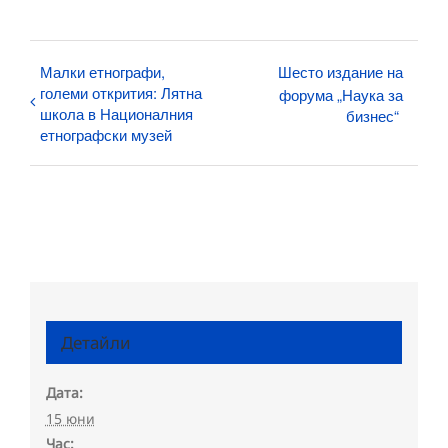
Малки етнографи,
Шесто издание на
големи открития: Лятна
форума „Наука за
школа в Националния
бизнес“
етнографски музей
Детайли
Дата:
15 юни
Час: