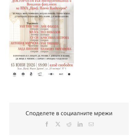
Споделете в социалните мрежи
Facebook
X
Reddit
LinkedIn
Електронна
поща: