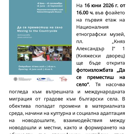
На
16 юни 2026 г. от
16.00 ч.
във фоайето
на първия етаж на
Националния
етнографски музей,
пл. „Княз
Александър I“ 1
(Княжески дворец)
ще бъде открита
фотоизложбата „Да
се преместиш на
село“
. Тя насочва
погледа към вътрешната и международната
миграция от градове към български села. В
обектива попадат промени в материалната
среда, начини на културна и социална адаптация
на новодошлите, взаимодействия между
новодошли и местни, както и формирането на