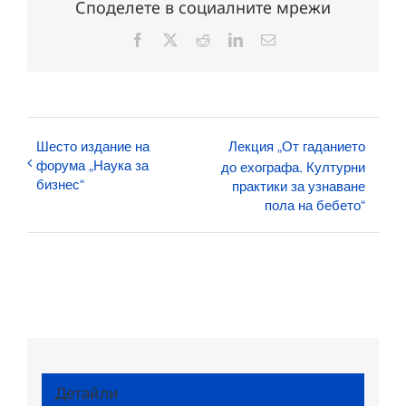
Споделете в социалните мрежи
Facebook
X
Reddit
LinkedIn
Електронна
поща:
Шесто издание на
Лекция „От гаданието
форума „Наука за
до ехографа. Културни
бизнес“
практики за узнаване
пола на бебето“
Детайли