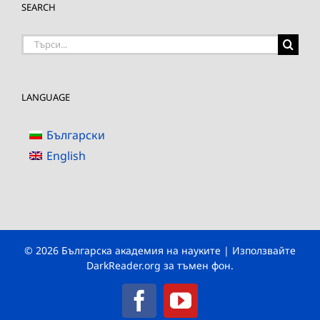
SEARCH
Търсене
на:
LANGUAGE
Български
English
© 2026 Българска академия на науките | Използвайте
DarkReader.org
за тъмен фон.
Facebook
YouTube