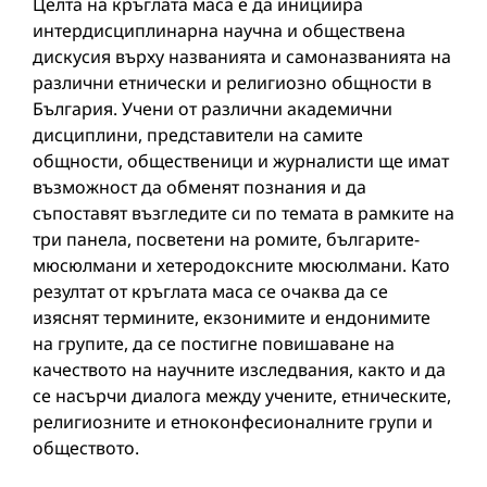
Целта на кръглата маса е да инициира
интердисциплинарна научна и обществена
дискусия върху названията и самоназванията на
различни етнически и религиозно общности в
България. Учени от различни академични
дисциплини, представители на самите
общности, общественици и журналисти ще имат
възможност да обменят познания и да
съпоставят възгледите си по темата в рамките на
три панела, посветени на ромите, българите-
мюсюлмани и хетеродоксните мюсюлмани. Като
резултат от кръглата маса се очаква да се
изяснят термините, екзонимите и ендонимите
на групите, да се постигне повишаване на
качеството на научните изследвания, както и да
се насърчи диалога между учените, етническите,
религиозните и етноконфесионалните групи и
обществото.