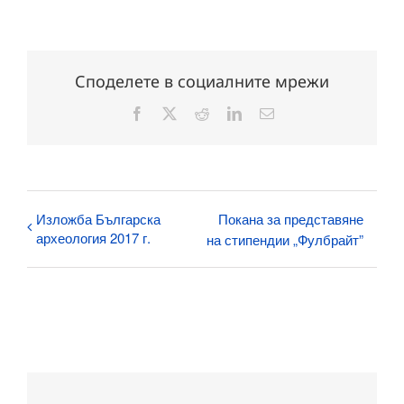
Споделете в социалните мрежи
Facebook
X
Reddit
LinkedIn
Електронна
поща:
Изложба Българска
Покана за представяне
археология 2017 г.
на стипендии „Фулбрайт”