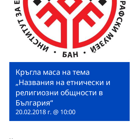
Кръгла маса на тема
„Названия на етнически и
религиозни общности в
България“
20.02.2018 г. @ 10:00