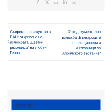
Facebook
X
Reddit
LinkedIn
Електронна
поща:
Съвременно изкуство в
Фотодокументална
БАН: откриване на
изложба „Българските
изложбата „Цветни
революционери и
резонанси“ на Любен
книжовници за
Генов
Априлското въстание“
Детайли