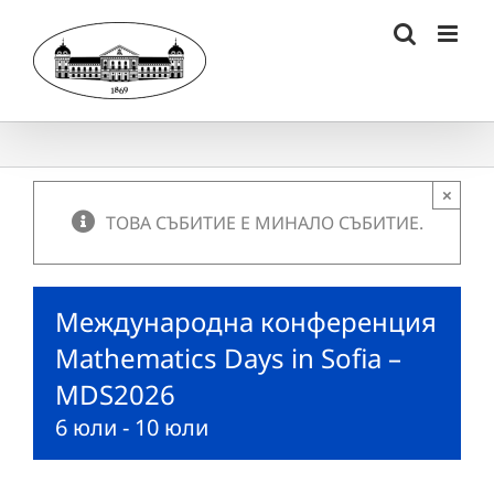
Skip
to
content
×
ТОВА СЪБИТИЕ Е МИНАЛО СЪБИТИЕ.
Международна конференция
Mathematics Days in Sofia –
MDS2026
6 юли
-
10 юли