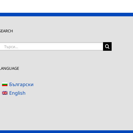
SEARCH
Търсене
на:
LANGUAGE
Български
English