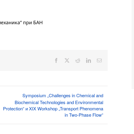
механика“ при БАН
Facebook
X
Reddit
LinkedIn
Електронна
поща:
Symposium „Challenges in Chemical and
Biochemical Technologies and Environmental
Protection“ и XIX Workshop „Transport Phenomena
in Two-Phase Flow“