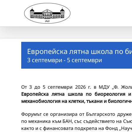
Skip
to
content
Европейска лятна школа по б
3 септември
-
5 септември
От 3 до 5 септември 2026 г. в МДУ „Ф. Жо
Европейска лятна школа по биореология 
механобиология на клетки, тъкани и биологич
Форумът се организира от Българското друже
по механика към БАН, със съдействието на Съю
както и с финансовата подкрепа на Фонд „Науч