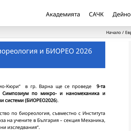
Академията
САЧК
Дейно
Начало
Ев
иореология и БИОРЕО 2026
лио-Кюри“ в гр. Варна ще се проведе
9-та
и Симпозиум по микро- и наномеханика и
ни системи (БИОРЕО2026
).
ство по биореология, съвместно с Института
за на учените в България – секция Механика,
ни изследвания“.