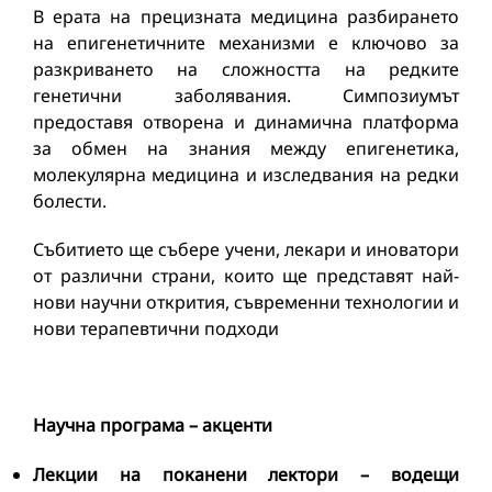
В ерата на прецизната медицина разбирането
на епигенетичните механизми е ключово за
разкриването на сложността на редките
генетични заболявания. Симпозиумът
предоставя отворена и динамична платформа
за обмен на знания между епигенетика,
молекулярна медицина и изследвания на редки
болести.
Събитието ще събере учени, лекари и иноватори
от различни страни, които ще представят най-
нови научни открития, съвременни технологии и
нови терапевтични подходи
Научна програма – акценти
Лекции на поканени лектори – водещи