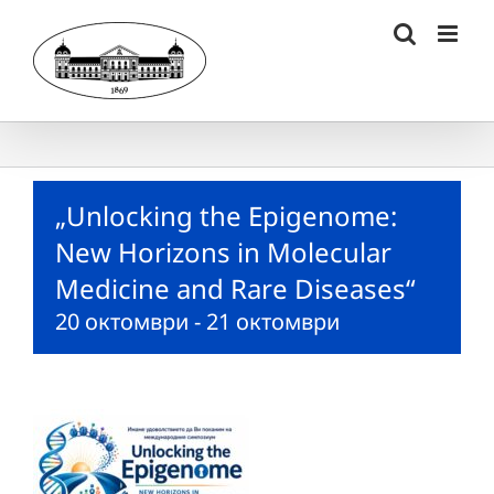
Skip
to
content
„Unlocking the Epigenome:
New Horizons in Molecular
Medicine and Rare Diseases“
20 октомври
-
21 октомври