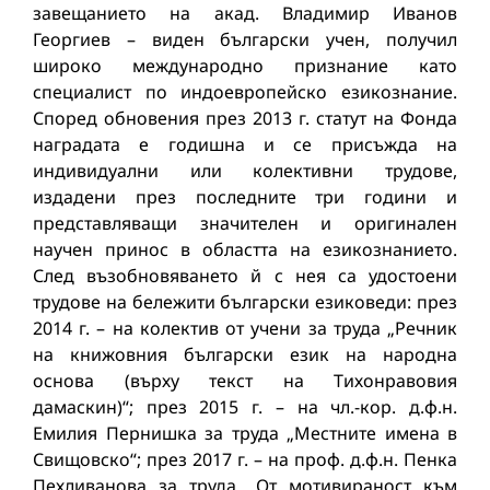
завещанието на акад. Владимир Иванов
Георгиев – виден български учен, получил
широко международно признание като
специалист по индоевропейско езикознание.
Според обновения през 2013 г. статут на Фонда
наградата е годишна и се присъжда на
индивидуални или колективни трудове,
издадени през последните три години и
представляващи значителен и оригинален
научен принос в областта на езикознанието.
След възобновяването й с нея са удостоени
трудове на бележити български езиковеди: през
2014 г. – на колектив от учени за труда „Речник
на книжовния български език на народна
основа (върху текст на Тихонравовия
дамаскин)“; през 2015 г. – на чл.-кор. д.ф.н.
Емилия Пернишка за труда „Местните имена в
Свищовско“; през 2017 г. – на проф. д.ф.н. Пенка
Пехливанова за труда „От мотивираност към