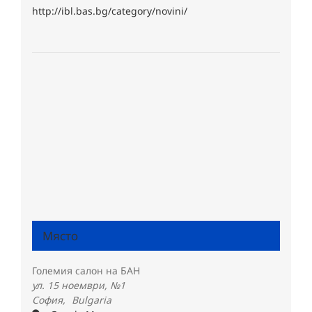
http://ibl.bas.bg/category/novini/
Място
Големия салон на БАН
ул. 15 ноември, №1
София
,
Bulgaria