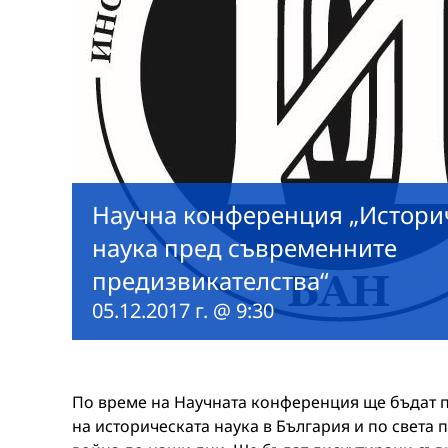
Научна конференция „Истори
наука пред съвременните
предизвикателства“
05.12.2017 г. @ 9:30
По време на Научната конференция ще бъдат п
на историческата наука в България и по света 