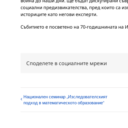
война до наши дни. Ще бъдат дискутирани съ
социални предизвикателства, пред които са и
историците като негови експерти.
Събитието е посветено на 70-годишнината на И
Споделете в социалните мрежи
Национален семинар „Изследователският
подход в математическото образование“