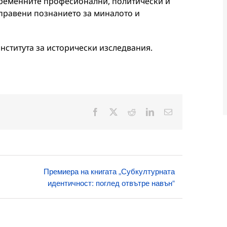
временните професионални, политически и
зправени познанието за миналото и
нститута за исторически изследвания.
Facebook
X
Reddit
LinkedIn
Електронна
поща:
Премиера на книгата „Субкултурната
идентичност: поглед отвътре навън“