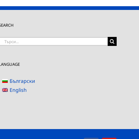
SEARCH
Търсене
на:
LANGUAGE
Български
English