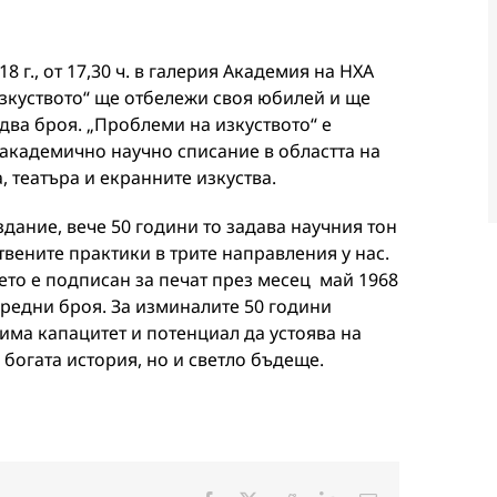
8 г., от 17,30 ч. в галерия Академия на НХА
зкуството“ ще отбележи своя юбилей и ще
два броя. „Проблеми на изкуството“ е
 академично научно списание в областта на
, театъра и екранните изкуства.
дание, вече 50 години то задава научния тон
твените практики в трите направления у нас.
ето е подписан за печат през месец май 1968
ънредни броя. За изминалите 50 години
 има капацитет и потенциал да устоява на
 богата история, но и светло бъдеще.