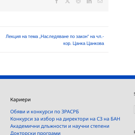
Facebook
X
Reddit
LinkedIn
Електронна
поща:
Лекция на тема „Наследяване по закон“ на чл.-
кор. Цанка Цанкова
Кариери
Обяви и конкурси по ЗРАСРБ
Конкурси за избор на директори на СЗ на БАН
Академични длъжности и научни степени
Докторски програми