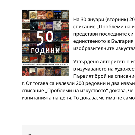
На 30 януари (вторник) 201
списание „Проблеми на и
представи последните си 
единственото в България
изобразителните изкуства
Утвърдено авторитетно из
в изучаването на художес
Първият брой на списани
г. От тогава са излезли 200 редовни и два изв
списание „Проблеми на изкуството“ доказа, че
изпитанията на деня. То доказа, че има не само