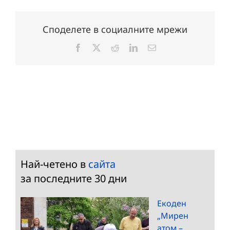
Споделете в социалните мрежи
Facebook
X
Reddit
LinkedIn
Електронна
поща:
Най-четено в
сайта
за последните 30 дни
Екоден
„Мирен
атом –