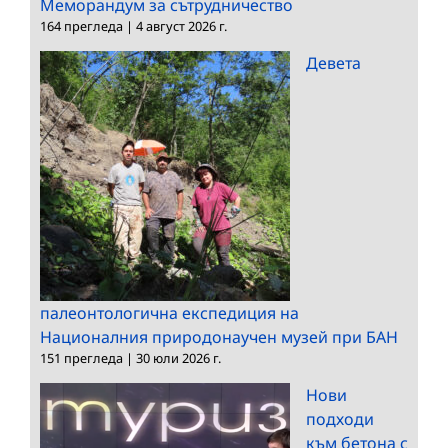
Меморандум за сътрудничество
164 прегледа
|
4 август 2026 г.
Девета
палеонтологична експедиция на
Националния природонаучен музей при БАН
151 прегледа
|
30 юли 2026 г.
Нови
подходи
към бетона с