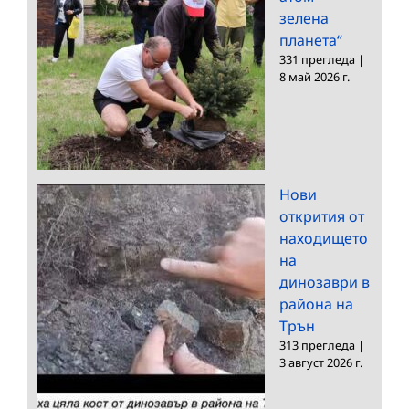
зелена
планета“
331 прегледа
|
8 май 2026 г.
Нови
открития от
находището
на
динозаври в
района на
Трън
313 прегледа
|
3 август 2026 г.