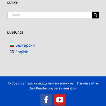
SEARCH
Търсене
на:
LANGUAGE
Български
English
© 2026 Българска академия на науките | Използвайте
DarkReader.org
за тъмен фон.
Facebook
YouTube