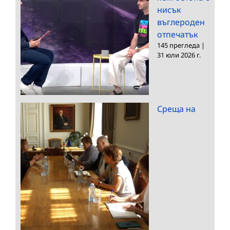
нисък
въглероден
отпечатък
145 прегледа
|
31 юли 2026 г.
Среща на