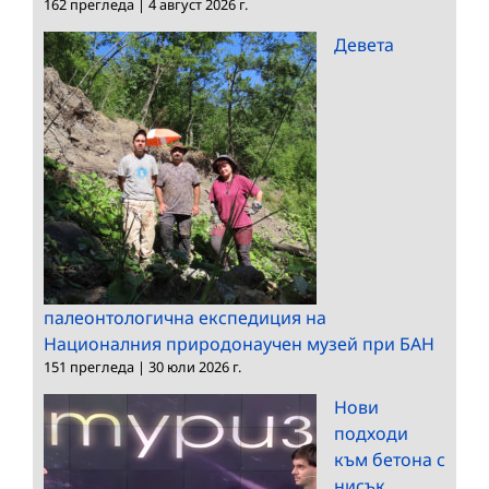
162 прегледа
|
4 август 2026 г.
Девета
палеонтологична експедиция на
Националния природонаучен музей при БАН
151 прегледа
|
30 юли 2026 г.
Нови
подходи
към бетона с
нисък