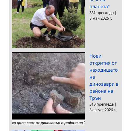
планета“
331 прегледа
|
8 май 2026 г.
Нови
открития от
находището
на
динозаври в
района на
Трън
313 прегледа
|
3 август 2026 г.