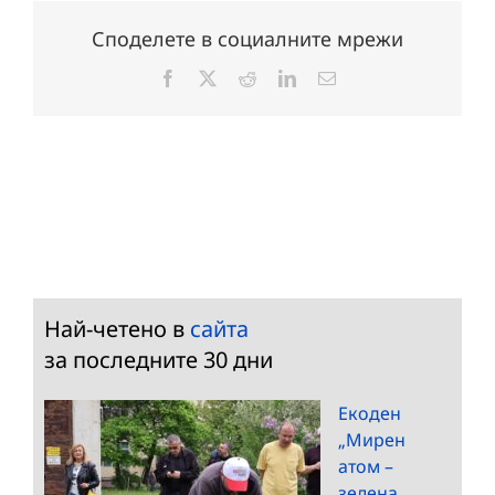
Споделете в социалните мрежи
Facebook
X
Reddit
LinkedIn
Електронна
поща:
Най-четено в
сайта
за последните 30 дни
Екоден
„Мирен
атом –
зелена