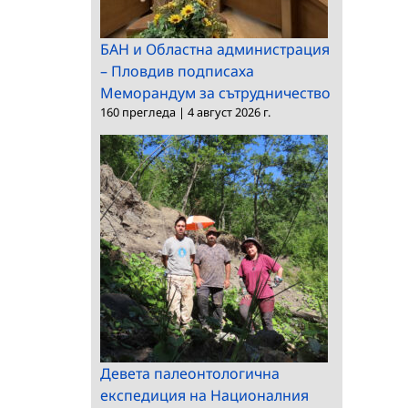
БАН и Областна администрация
– Пловдив подписаха
Меморандум за сътрудничество
160 прегледа
|
4 август 2026 г.
Девета палеонтологична
експедиция на Националния