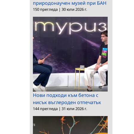
природонаучен музей при БАН
150 прегледа
|
30 юли 2026 г.
Нови подходи към бетона с
нисък въглероден отпечатък
144 прегледа
|
31 юли 2026 г.