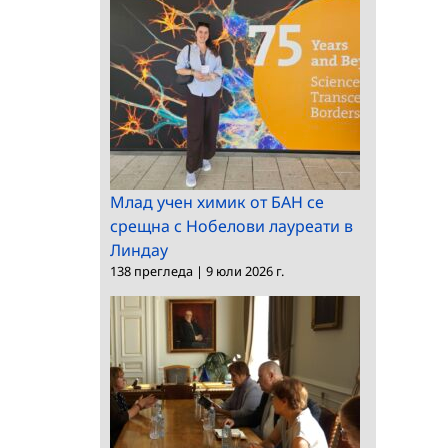
Млад учен химик от БАН се
срещна с Нобелови лауреати в
Линдау
138 прегледа
|
9 юли 2026 г.