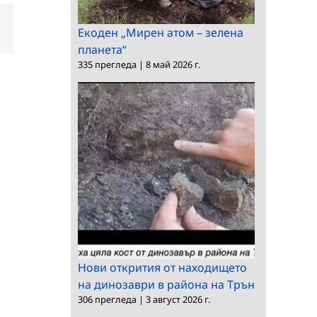
dIn
Електронна
Екоден „Мирен атом – зелена
поща:
планета“
335 прегледа
|
8 май 2026 г.
Нови открития от находището
на динозаври в района на Трън
306 прегледа
|
3 август 2026 г.