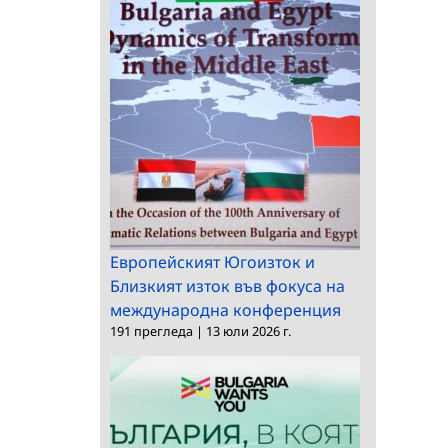
Европейският Югоизток и
Близкият изток във фокуса на
международна конференция
191 прегледа
|
13 юли 2026 г.