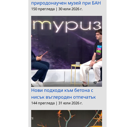
природонаучен музей при БАН
150 прегледа
|
30 юли 2026 г.
Нови подходи към бетона с
нисък въглероден отпечатък
144 прегледа
|
31 юли 2026 г.