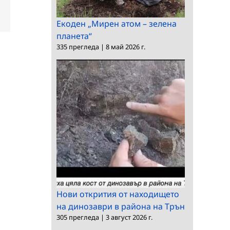
dIn
Електронна
поща:
Екоден „Мирен атом – зелена
планета“
335 прегледа
|
8 май 2026 г.
Нови открития от находището
на динозаври в района на Трън
305 прегледа
|
3 август 2026 г.