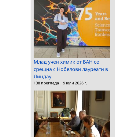
Млад учен химик от БАН се
срещна с Нобелови лауреати в
Линдау
138 прегледа
|
9 юли 2026 г.