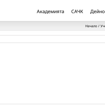
Академията
САЧК
Дейно
Начало
Уч