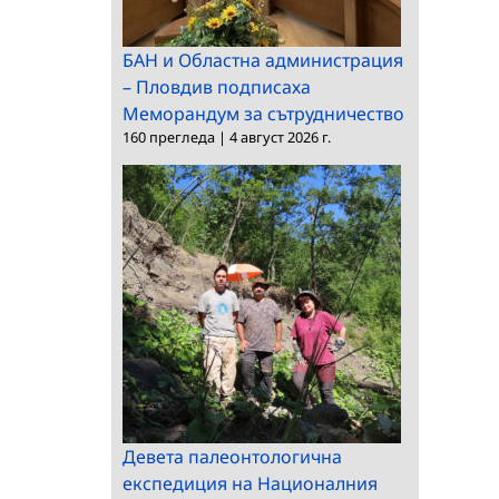
БАН и Областна администрация
– Пловдив подписаха
Меморандум за сътрудничество
160 прегледа
|
4 август 2026 г.
Девета палеонтологична
експедиция на Националния