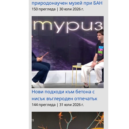
природонаучен музей при БАН
150 прегледа
|
30 юли 2026 г.
Нови подходи към бетона с
нисък въглероден отпечатък
144 прегледа
|
31 юли 2026 г.