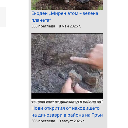
Екоден „Мирен атом – зелена
dIn
Електронна
планета“
поща:
335 прегледа
|
8 май 2026 г.
Нови открития от находището
на динозаври в района на Трън
305 прегледа
|
3 август 2026 г.