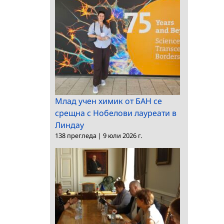
Млад учен химик от БАН се
срещна с Нобелови лауреати в
Линдау
138 прегледа
|
9 юли 2026 г.