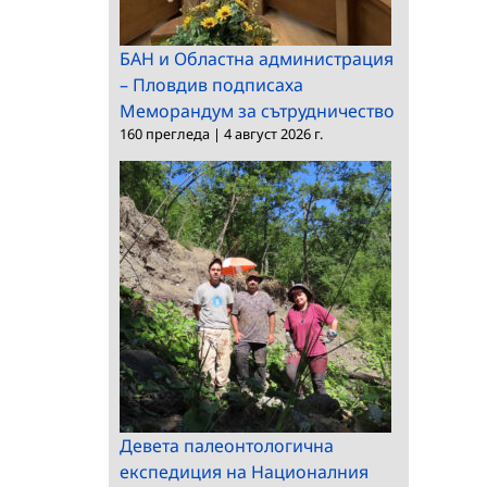
БАН и Областна администрация
– Пловдив подписаха
Меморандум за сътрудничество
160 прегледа
|
4 август 2026 г.
Девета палеонтологична
експедиция на Националния