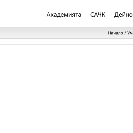
Академията
САЧК
Дейно
Начало
Уч