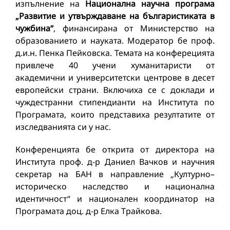
изпълнение на
Национална научна програма
„Развитие и утвърждаване на българистиката в
чужбина“
, финансирана от Министерство на
образованието и науката. Модератор бе проф.
д.и.н. Пенка Пейковска. Темата на конферецията
привлече 40 учени хуманитаристи от
академични и университетски центрове в десет
европейски страни. Включиха се с доклади и
чуждестранни стипендианти на Института по
Програмата, които представиха резултатите от
изследванията си у нас.
Конференцията бе открита от директора на
Института проф. д-р Даниел Вачков и научния
секретар на БАН в направление „Културно–
историческо наследство и национална
идентичност“ и национален координатор на
Програмата доц. д-р Елка Трайкова.