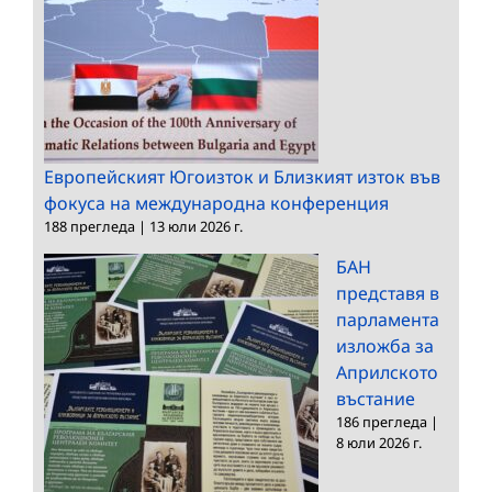
Европейският Югоизток и Близкият изток във
фокуса на международна конференция
188 прегледа
|
13 юли 2026 г.
БАН
представя в
парламента
изложба за
Априлското
въстание
186 прегледа
|
8 юли 2026 г.