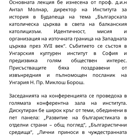
Основната лекция бе изнесена от проф. д.и.н
Антал Молнар, директор на Института за
история в Будапеща на тема „Българската
католическа църква в света на балканския
католицизъм. Идентичност, мисия и
организация на източната граница на Западната
църква през XVII век“. Събитието се състоя в
Унгарския културен институт в София и
предизвика голям обществен интерес.
Присъстващите бяха поздравени от
извънредния и пълномощен посланик на
Унгария Н. Пр. Миклош Борош.
Заседанията на конференцията се проведоха в
голямата конферентна зала на института.
Дискутиран бе широк кръг от теми, обединени в
пет панела: „Развитие на българистиката в
отделни страни – общ поглед“, „Българистични
средища“, „Лични приноси в чуждестранната