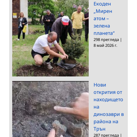
Екоден
„Мирен
атом –
зелена
планета“
298 прегледа
|
8 май 2026 г.
Нови
открития от
находището
на
динозаври в
района на
Трън
287 прегледа
|