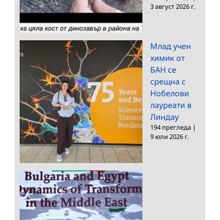
3 август 2026 г.
Млад учен
химик от
БАН се
срещна с
Нобелови
лауреати в
Линдау
194 прегледа
|
9 юли 2026 г.