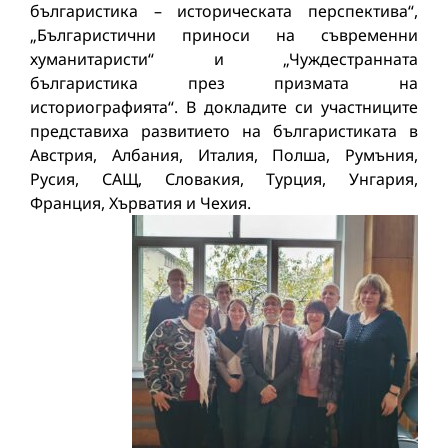
българистика – историческата перспектива“,
„Българистични приноси на съвременни
хуманитаристи“ и „Чуждестранната
българистика през призмата на
историографията“. В докладите си участниците
представиха развитието на българистиката в
Австрия, Албания, Италия, Полша, Румъния,
Русия, САЩ, Словакия, Турция, Унгария,
Франция, Хърватия и Чехия.