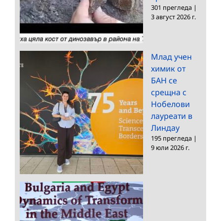
301 прегледа
|
3 август 2026 г.
Млад учен
химик от
БАН се
срещна с
Нобелови
лауреати в
Линдау
195 прегледа
|
9 юли 2026 г.