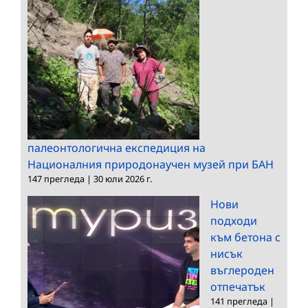
палеонтологична експедиция на
Националния природонаучен музей при БАН
147 прегледа
|
30 юли 2026 г.
Нови
подходи
към бетона с
нисък
въглероден
отпечатък
141 прегледа
|