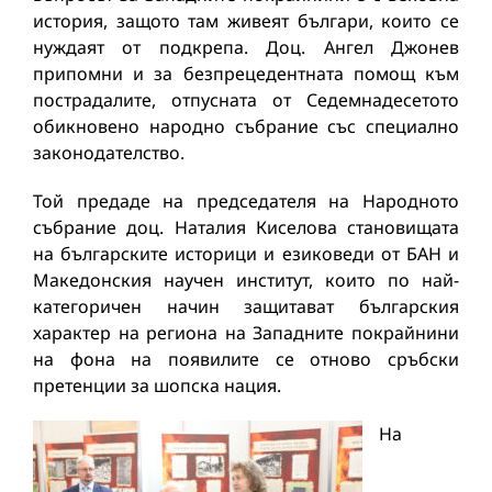
история, защото там живеят българи, които се
нуждаят от подкрепа. Доц. Ангел Джонев
припомни и за безпрецедентната помощ към
пострадалите, отпусната от Седемнадесетото
обикновено народно събрание със специално
законодателство.
Той предаде на председателя на Народното
събрание доц. Наталия Киселова становищата
на българските историци и езиковеди от БАН и
Македонския научен институт, които по най-
категоричен начин защитават българския
характер на региона на Западните покрайнини
на фона на появилите се отново сръбски
претенции за шопска нация.
На