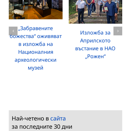
„Забравените
Изложба за
божества“ оживяват
Априлското
в изложба на
въстание в НАО
Националния
„Рожен“
археологически
музей
Най-четено в
сайта
за последните 30 дни