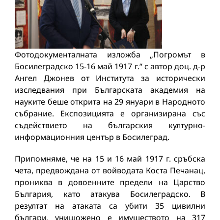
Фотодокументалната изложба „Погромът в
Босилеградско 15-16 май 1917 г.“ с автор доц. д-р
Ангел Джонев от Института за исторически
изследвания при Българската академия на
науките беше открита на 29 януари в Народното
събрание. Експозицията е организирана със
съдействието на българския културно-
информационния център в Босилеград.
Припомняме, че на 15 и 16 май 1917 г. сръбска
чета, предвождана от войводата Коста Печанац,
прониква в довоенните предели на Царство
България, като атакува Босилеградско. В
резултат на атаката са убити 35 цивилни
българи, унищожено е имуществото на 317