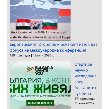
Европейският Югоизток и Близкият изток във
фокуса на международна конференция
189 прегледа
|
13 юли 2026 г.
Стартира
научно
изследване
сред
българите в
чужбина
171 прегледа
|
31 юли 2026 г.