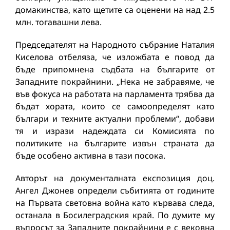
домакинства, като щетите са оценени на над 2.5
млн. тогавашни лева.
Председателят на Народното събрание Наталия
Киселова отбеляза, че изложбата е повод да
бъде припомнена съдбата на българите от
Западните покрайнини. „Нека не забравяме, че
във фокуса на работата на парламента трябва да
бъдат хората, които се самоопределят като
българи и техните актуални проблеми“, добави
тя и изрази надеждата си Комисията по
политиките на българите извън страната да
бъде особено активна в тази посока.
Авторът на документалната експозиция доц.
Ангел Джонев определи събитията от годините
на Първата световна война като кървава следа,
останала в Босилеградския край. По думите му
въпросът за Западните покрайнини е с вековна