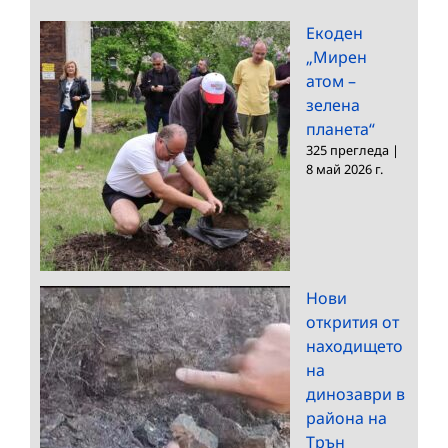
Екоден
„Мирен
атом –
зелена
планета“
325 прегледа
|
8 май 2026 г.
Нови
открития от
находището
на
динозаври в
района на
Трън