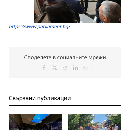
https://www.parliament.bg/
Споделете в социалните мрежи
Facebook
X
Reddit
LinkedIn
Електронна
поща:
Свързани публикации