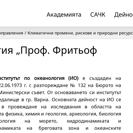
Академията
САЧК
Дейно
аправления
Климатични промени, рискове и природни ресур
гия „Проф. Фритьоф
нститутът по океанология (ИО)
е създаден на
22.06.1973 г. с разпореждане № 132 на Бюрото на
Министерски съвет. От основаването си институтът
едалище в гр. Варна. Основната дейност на ИО се
 в провеждане на изследвания в областта на
а физика, химия и геология, архeология, биология
логия на морето, хидродинамиката и
инамиката на бреговата зона и океанските