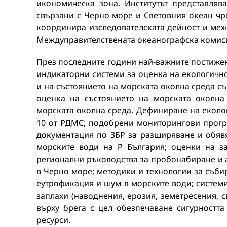
икономическа зона. Институтът представляв
свързани с Черно море и Световния океан чр
координира изследователската дейност и меж
Междуправителствената океанографска комис
През последните години най-важните постижен
индикаторни системи за оценка на екологичн
и на състоянието на морската околна среда с
оценка на състоянието на морската околна
морската околна среда. Дефиниране на екологи
10 от РДМС; подобрени мониторингови прог
документация по ЗБР за разширяване и обявя
морските води на Р България; оценки на з
регионални ръководства за пробонабиране и 
в Черно море; методики и технологии за съби
еутрофикация и шум в морските води; систем
заплахи (наводнения, ерозия, земетресения, с
върху брега с цел обезпечаване сигурността
ресурси.