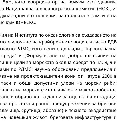
а БАН, като координатор на всички изследвания,
ез Националната океанографска комисия (НОК), и
дународните отношения на страната в рамките на
ия към ЮНЕСКО.
ия на Института по океанология са създаването на
ото състояние на крайбрежните води съгласно РДВ
ъгласно РДМС; изготвените доклади „Първоначална
 среда” и „Формулиране на добро състояние на
чни цели за морската околна среда” по чл. 8, 9 и
рами по РДМС; научно обосновани предложения и
ване на проекто-защитени зони от Натура 2000 в
апаси и общи допустими улови на морски риби;
анализ на морски фитопланктон и макрозообентос
ране и обработка на данни за оценка на отпадъци,
и за прогноза и ранно предупреждение за брегови
влачища, срутища, абразия) и тяхното въздействие
 на човешкия живот, бреговата инфраструктура и