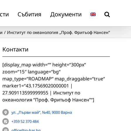
сти
Събития
Документи
си
Институт по океанология „Проф. Фритьоф Нансен“
Контакти
[display_map width=““ height=“300px“
zoom=“15″ language=“bg“
map_type=“ROADMAP“ map_draggable=“true“
marker1=“43.17569020000001 |
27.909113599999955 | Институт по
океанология “Проф. Фритьоф Нансен”“]
ул. „Първи май“, №40, 9000 Варна
+359 52 370 484
office@io-bas.bg