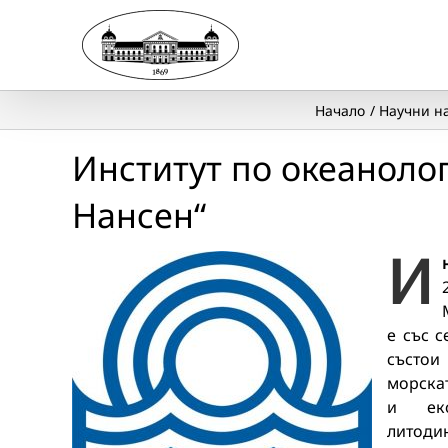
Skip
to
content
Начало
Научни н
Институт по океаноло
Нансен“
И
е със с
състои
морскат
и еко
литод