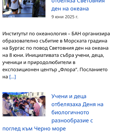
отбеляза Световния
ден на океана
9 юни 2025 г.
Институтът по океанология – БАН организира
образователно събитие в Морската градина
на Бургас по повод Световния ден на oкеана
на 8 юни. Инициативата събра учени, деца,
ученици и природолюбители в
експозиционен център „Флора“. Посланието
на
[...]
Учени и деца
отбелязаха Деня на
биологичното
разнообразие с
поглед към Черно море