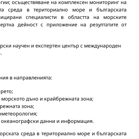
огии; осъществяване на комплексен мониторинг на
та среда в териториално море и българската
фицирани специалисти в областта на морските
пертна дейност с приложение на резултатите от
орски научен и експертен център с международен
.
ния в направленията:
рето;
 морското дъно и крайбрежната зона;
режната зона;
ометеорология;
а океанографски данни и информация.
рската среда в териториално море и българската