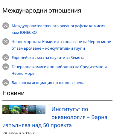
Международни отношения
Междуправителствената океанографска комисия
към ЮНЕСКО
Черноморската Комисия за опазване на Черно море
от замърсяване
– консултативни групи
Европейски съюз на науките за Земята
Генерална комисия по риболова на Средиземно и
Черно море
Балканска асоциация по околна среда
Новини
Институтът по
океанология – Варна
изпълнява над 50 проекта
28 април 2026 г.