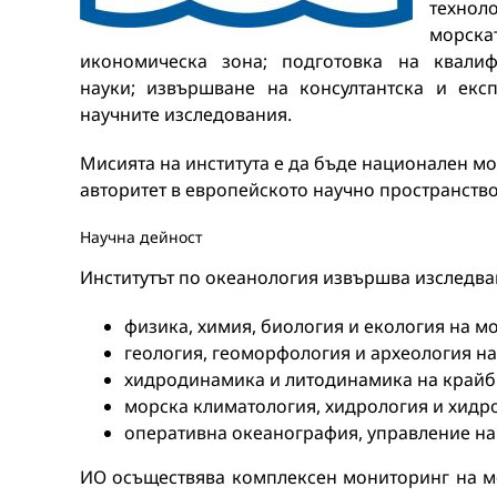
технол
морска
икономическа зона; подготовка на квали
науки; извършване на консултантска и екс
научните изследования.
Мисията на института е да бъде национален м
авторитет в европейското научно пространство
Научна дейност
Институтът по океанология извършва изследва
физика, химия, биология и екология на мо
геология, геоморфология и археология на
хидродинамика и литодинамика на крайб
морска климатология, хидрология и хидр
оперативна океанография, управление н
ИО осъществява комплексен мониторинг на мо