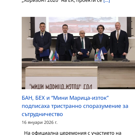
„Хоризонт 2020“ на ЕК, проекти се
[...]
БАН, БЕХ и “Мини Марица-изток”
подписаха тристранно споразумение за
сътрудничество
16 януари 2026 г.
На официална церемония с участието на