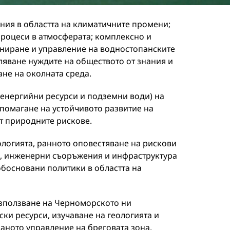
ия в областта на климатичните промени;
роцеси в атмосферата; комплексно и
аниране и управление на водностопанските
ляване нуждите на обществото от знания и
не на околната среда.
 енергийни ресурси и подземни води) на
помагане на устойчивото развитие на
т природните рискове.
ологията, ранното оповестяване на рискови
ди, инженерни съоръжения и инфраструктура
босновани политики в областта на
използване на Черноморското ни
ки ресурси, изучаване на геологията и
аното управление на бреговата зона.