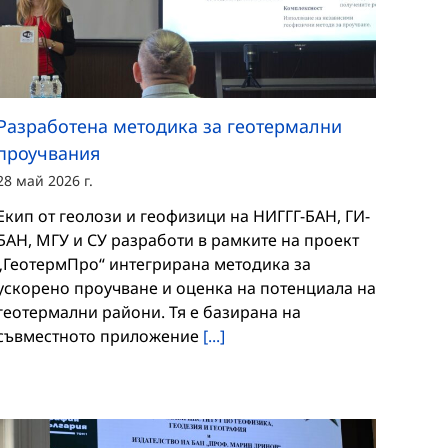
Разработена методика за геотермални
проучвания
28 май 2026 г.
Екип от геолози и геофизици на НИГГГ-БАН, ГИ-
БАН, МГУ и СУ разработи в рамките на проект
„ГеотермПро“ интегрирана методика за
ускорено проучване и оценка на потенциала на
геотермални райони. Тя е базирана на
съвместното приложение
[...]