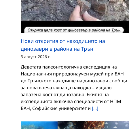
Нови открития от находището на
динозаври в района на Трън
3 август 2026 г.
Деветата палеонтологична експедиция на
Националния природонаучен музей при БАН
до Трънското находище на динозаври съобщи
за нова впечатляваща находка – изцяло
запазена кост от динозавър. Екипът на
експедицията включва специалисти от НПМ-
БАН, Софийския университет и
[...]