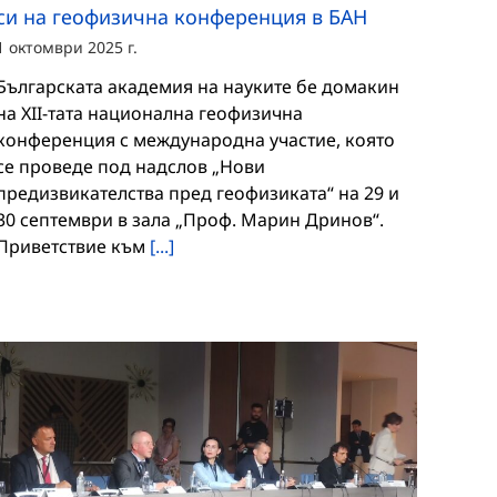
си на геофизична конференция в БАН
1 октомври 2025 г.
Българската академия на науките бе домакин
на XII-тата национална геофизична
конференция с международна участие, която
се проведе под надслов „Нови
предизвикателства пред геофизиката“ на 29 и
30 септември в зала „Проф. Марин Дринов“.
Приветствие към
[...]