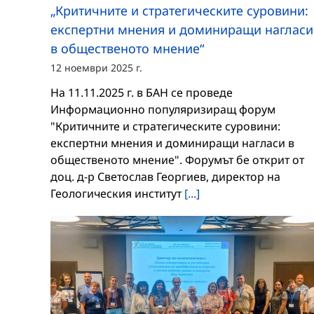
„Критичните и стратегическите суровини:
експертни мнения и доминиращи нагласи
в общественото мнение“
12 ноември 2025 г.
На 11.11.2025 г. в БАН се проведе
Информационно популяризиращ форум
"Критичните и стратегическите суровини:
експертни мнения и доминиращи нагласи в
общественото мнение". Форумът бе открит от
доц. д-р Светослав Георгиев, директор на
Геологическия институт
[...]