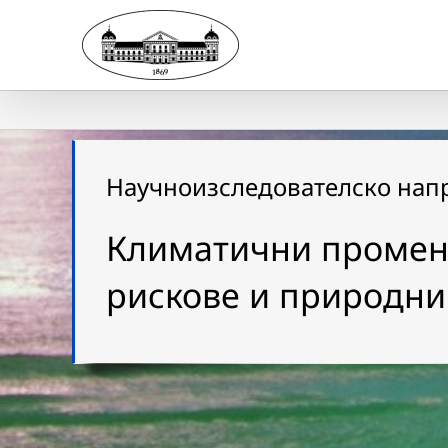
Skip
to
content
Научноизследователско нап
Климатични промен
рискове и природни