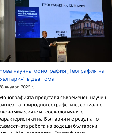
Нова научна монография „География на
България“ в два тома
28 януари 2026 г.
Монографията представя съвременен научен
синтез на природногеографските, социално-
икономическите и геоекологичните
характеристики на България и е резултат от
съвместната работа на водещи български