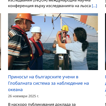
изследвания (INQUA) международна научна
конференция върху изследванията на льоса
[...]
Приносът на българските учени в
Глобалната система за наблюдение на
океана
26 ноември 2025 г.
В наскоро публикувания доклада за