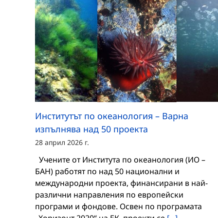
Институтът по океанология – Варна
изпълнява над 50 проекта
28 април 2026 г.
Учените от Института по океанология (ИО –
БАН) работят по над 50 национални и
международни проекта, финансирани в най-
различни направления по европейски
програми и фондове. Освен по програмата