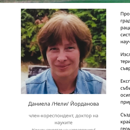
Про
гра
рац
сис
нау
Изс
тер
съв
Eкс
съб
оси
при
Даниела /Нели/ Йорданова
Съз
член-кореспондент, доктор на
кра
науките
гео
Научен секретар на направления 6.