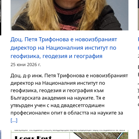
Доц. Петя Трифонова е новоизбраният
директор на Националния институт по
геофизика, геодезия и география
25 юни 2026 г.
Доц. д-р инж. Петя Трифонова е новоизбраният
директор на Националния институт по
геофизика, геодезия и география към
Българската академия на науките. Тя е
утвърден учен с над двадесетгодишен
професионален опит в областта на науките за
[...]