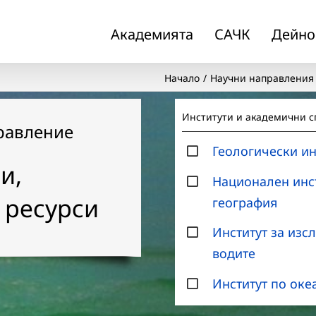
Академията
САЧК
Дейно
Начало
Научни направления
Институти и академични 
равление
Геологически и
и,
Национален инст
 ресурси
география
Институт за изс
водите
Институт по оке