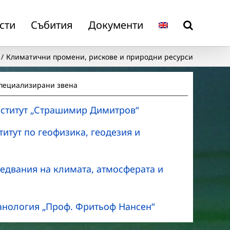
сти
Събития
Документи
Климатични промени, рискове и природни ресурси
специализирани звена
нститут „Страшимир Димитров“
итут по геофизика, геодезия и
ледвания на климата, атмосферата и
анология „Проф. Фритьоф Нансен“