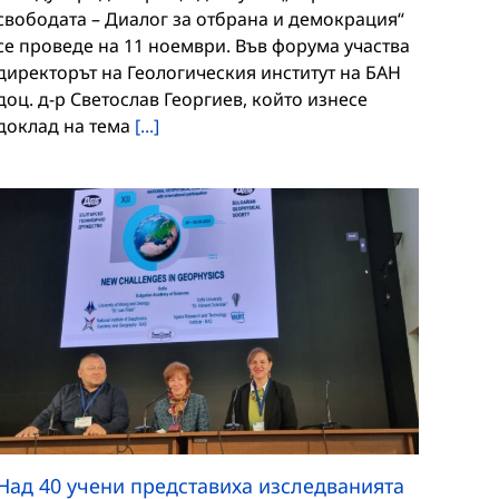
свободата – Диалог за отбрана и демокрация“
се проведе на 11 ноември. Във форума участва
директорът на Геологическия институт на БАН
доц. д-р Светослав Георгиев, който изнесе
доклад на тема
[...]
Над 40 учени представиха изследванията