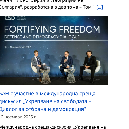
учени Монографията „География на
България“, разработена в два тома – Том 1
[...]
БАН с участие в международна среща-
дискусия „Укрепване на свободата –
Диалог за отбрана и демокрация“
12 ноември 2025 г.
Международна среща-дискусия „Укрепване на