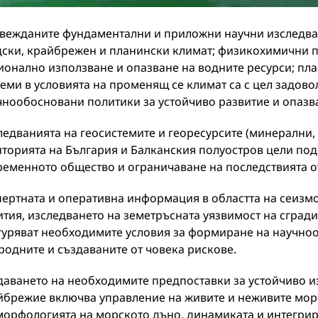
вежданите фундаментални и приложни научни изследван
дски, крайбрежен и планински климат; физикохимични п
ионално използване и опазване на водните ресурси; пл
теми в условията на променящ се климат са с цел задово
чнообосновани политики за устойчиво развитие и опазва
ледванията на геосистемите и георесурсите (минерални,
иторията на България и Балканския полуостров цели под
ременното общество и ограничаване на последствията о
пертната и оперативна информация в областта на сеизм
ития, изследването на земетръсната уязвимост на сгра
гуряват необходимите условия за формиране на научноо
родните и създаваните от човека рискове.
даването на необходимите предпоставки за устойчиво 
йбрежие включва управление на живите и неживите морс
морфологията на морското дъно, динамиката и интегрир