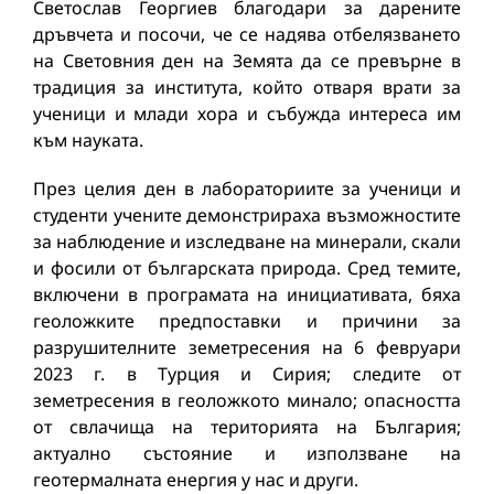
Светослав Георгиев благодари за дарените
дръвчета и посочи, че се надява отбелязването
на Световния ден на Земята да се превърне в
традиция за института, който отваря врати за
ученици и млади хора и събужда интереса им
към науката.
През целия ден в лабораториите за ученици и
студенти учените демонстрираха възможностите
за наблюдение и изследване на минерали, скали
и фосили от българската природа. Сред темите,
включени в програмата на инициативата, бяха
геоложките предпоставки и причини за
разрушителните земетресения на 6 февруари
2023 г. в Турция и Сирия; следите от
земетресения в геоложкото минало; опасността
от свлачища на територията на България;
актуално състояние и използване на
геотермалната енергия у нас и други.