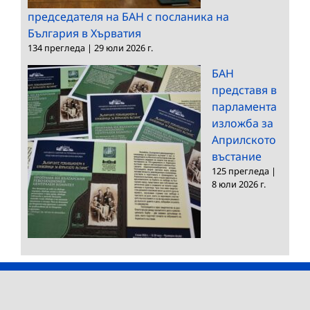
председателя на БАН с посланика на
България в Хърватия
134 прегледа
|
29 юли 2026 г.
БАН
представя в
парламента
изложба за
Априлското
въстание
125 прегледа
|
8 юли 2026 г.