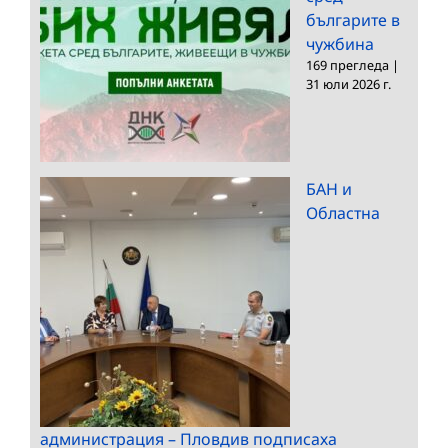
българите в
чужбина
169 прегледа
|
31 юли 2026 г.
БАН и
Областна
администрация – Пловдив подписаха