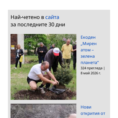
Най-четено в
сайта
за последните 30 дни
Екоден
„Мирен
атом –
зелена
планета“
324 прегледа
|
8 май 2026 г.
Нови
открития от