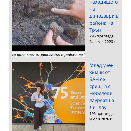
находището
на
динозаври в
района на
Трън
296 прегледа
|
3 август 2026 г.
Млад учен
химик от
БАН се
срещна с
Нобелови
лауреати в
Линдау
195 прегледа
|
9 юли 2026 г.