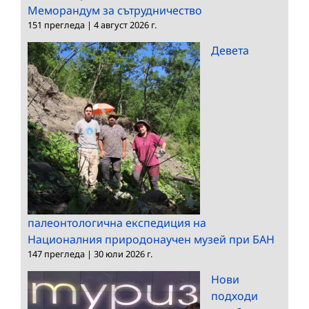
Меморандум за сътрудничество
151 прегледа
|
4 август 2026 г.
Девета
палеонтологична експедиция на
Националния природонаучен музей при БАН
147 прегледа
|
30 юли 2026 г.
Нови
подходи