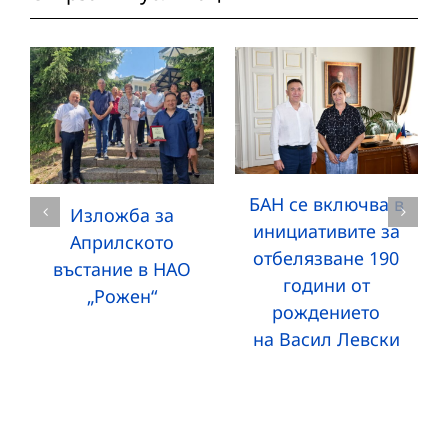
БАН се включва в
Изложба за
инициативите за
Априлското
отбелязване 190
въстание в НАО
години от
„Рожен“
рождението
на Васил Левски