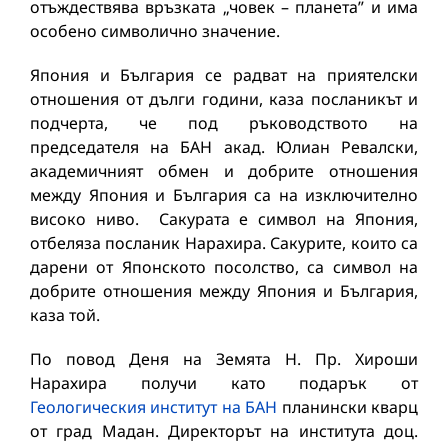
отъждествява връзката „човек – планета” и има
особено символично значение.
Япония и България се радват на приятелски
отношения от дълги години, каза посланикът и
подчерта, че под ръководството на
председателя на БАН акад. Юлиан Ревалски,
академичният обмен и добрите отношения
между Япония и България са на изключително
високо ниво. Сакурата е символ на Япония,
отбеляза посланик Нарахира. Сакурите, които са
дарени от Японското посолство, са символ на
добрите отношения между Япония и България,
каза той.
По повод Деня на Земята Н. Пр. Хироши
Нарахира получи като подарък от
Геологическия институт на БАН
планински кварц
от град Мадан. Директорът на института доц.