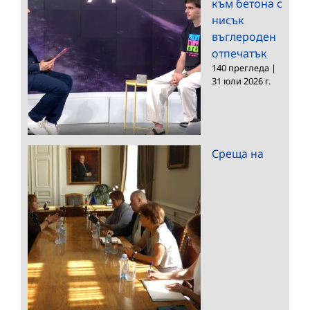
към бетона с
нисък
въглероден
отпечатък
140 прегледа
|
31 юли 2026 г.
Среща на