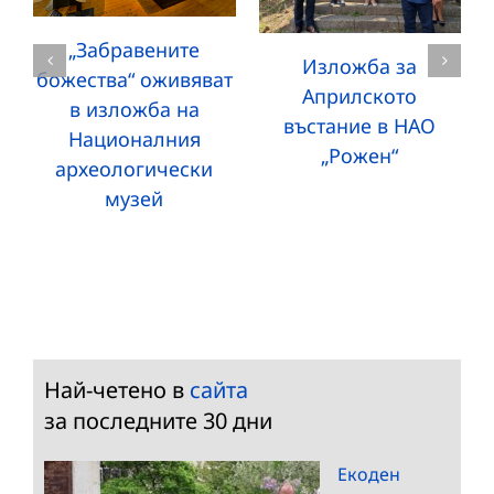
„Забравените
Изложба за
божества“ оживяват
Априлското
в изложба на
въстание в НАО
Националния
„Рожен“
археологически
музей
Най-четено в
сайта
за последните 30 дни
Екоден