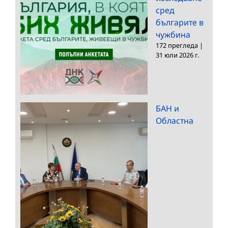
сред
българите в
чужбина
172 прегледа
|
31 юли 2026 г.
БАН и
Областна