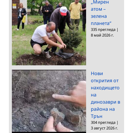
„Мирен
атом –
зелена
планета“
335 прегледа
|
8 май 2026 г.
Нови
открития от
находището
на
динозаври в
района на
Трън
304 прегледа
|
3 август 2026 г.