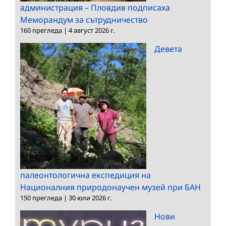
администрация – Пловдив подписаха
Меморандум за сътрудничество
160 прегледа
|
4 август 2026 г.
Девета
палеонтологична експедиция на
Националния природонаучен музей при БАН
150 прегледа
|
30 юли 2026 г.
Нови