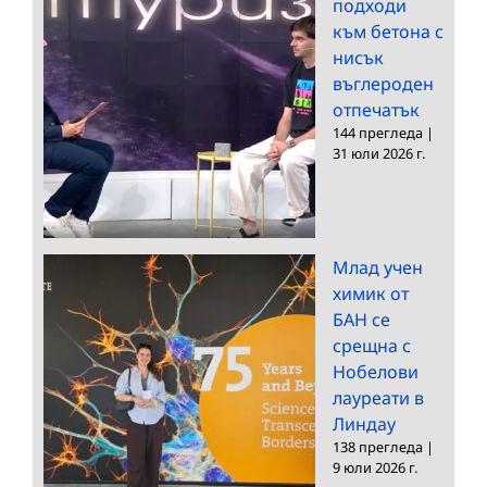
подходи
към бетона с
нисък
въглероден
отпечатък
144 прегледа
|
31 юли 2026 г.
Млад учен
химик от
БАН се
срещна с
Нобелови
лауреати в
Линдау
138 прегледа
|
9 юли 2026 г.