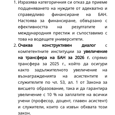
Изразява категоричния си отказ да приеме
подценяването на нуждите от адекватно и
справедливо финансиране на БАН.
Настоява за финансиране, обвързано с
ефективността на резултатите и
международния престиж и съпоставимо с
това на водещите университети.
Очаква конструктивен диалог
с
компетентните институции за
увеличение
на трансфера на БАН за 2026 г
.
спрямо
трансфера за 2025 г., който да осигури
както задължителното увеличение на
възнагражденията на асистентите и
служителите по чл. 53, ал. 1 от Закона за
висшето образование, така и да гарантира
увеличение с 10 % на заплатите на всички
учени (професор, доцент, главен асистент)
и служители, които са извън обхвата този
закон.