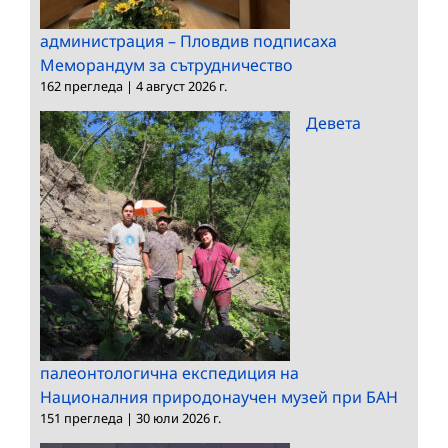
администрация – Пловдив подписаха
Меморандум за сътрудничество
162 прегледа
|
4 август 2026 г.
Девета
палеонтологична експедиция на
Националния природонаучен музей при БАН
151 прегледа
|
30 юли 2026 г.