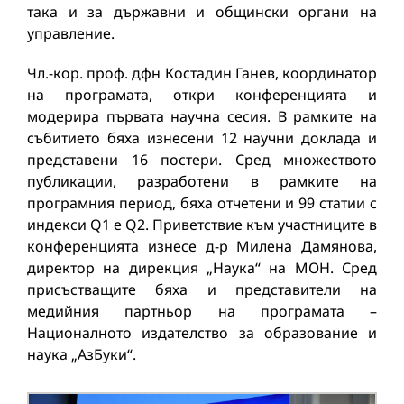
така и за държавни и общински органи на
управление.
Чл.-кор. проф. дфн Костадин Ганев, координатор
на програмата, откри конференцията и
модерира първата научна сесия. В рамките на
събитието бяха изнесени 12 научни доклада и
представени 16 постери. Сред множеството
публикации, разработени в рамките на
програмния период, бяха отчетени и 99 статии с
индекси Q1 е Q2. Приветствие към участниците в
конференцията изнесе д-р Милена Дамянова,
директор на дирекция „Наука“ на МОН. Сред
присъстващите бяха и представители на
медийния партньор на програмата –
Националното издателство за образование и
наука „АзБуки“.