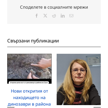
Споделете в социалните мрежи
Facebook
X
Reddit
LinkedIn
Електронна
поща:
Свързани публикации
Нови открития от
находището на
динозаври в района