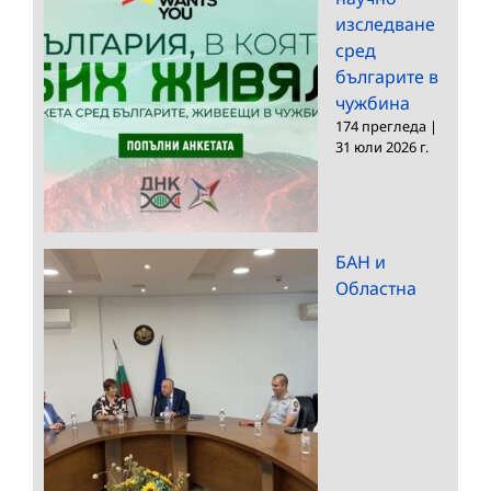
изследване
сред
българите в
чужбина
174 прегледа
|
31 юли 2026 г.
БАН и
Областна