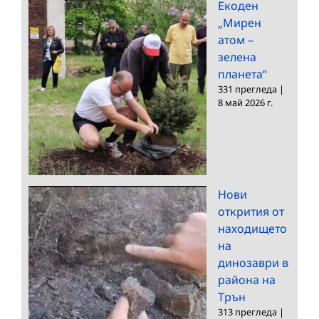
Екоден
„Мирен
атом –
зелена
планета“
331 прегледа
|
8 май 2026 г.
Нови
открития от
находището
на
динозаври в
района на
Трън
313 прегледа
|