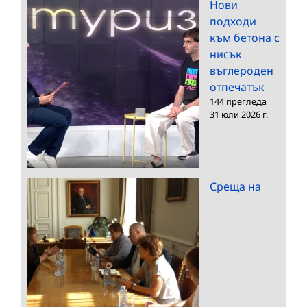
Нови
подходи
към бетона с
нисък
въглероден
отпечатък
144 прегледа
|
31 юли 2026 г.
Среща на