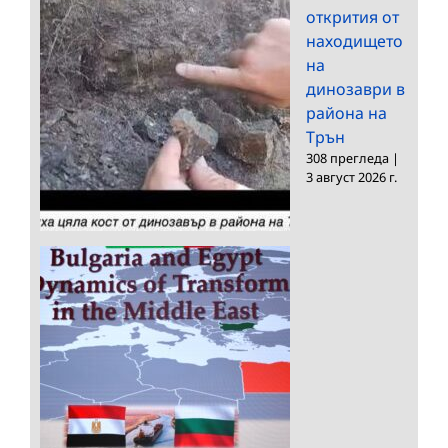
открития от
находището
на
динозаври в
района на
Трън
308 прегледа
|
3 август 2026 г.