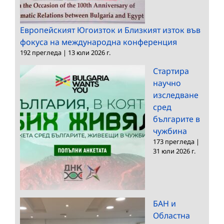
Европейският Югоизток и Близкият изток във
фокуса на международна конференция
192 прегледа
|
13 юли 2026 г.
Стартира
научно
изследване
сред
българите в
чужбина
173 прегледа
|
31 юли 2026 г.
БАН и
Областна