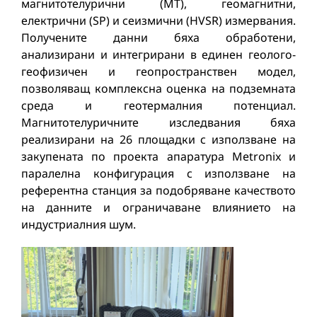
магнитотелурични (MT), геомагнитни,
електрични (SP) и сеизмични (HVSR) измервания.
Получените данни бяха обработени,
анализирани и интегрирани в единен геолого-
геофизичен и геопространствен модел,
позволяващ комплексна оценка на подземната
среда и геотермалния потенциал.
Магнитотелуричните изследвания бяха
реализирани на 26 площадки с използване на
закупената по проекта апаратура Metronix и
паралелна конфигурация с използване на
референтна станция за подобряване качеството
на данните и ограничаване влиянието на
индустриалния шум.