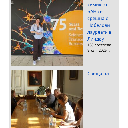
химик от
БАН се
срещна с
Нобелови
лауреати в
Линдау
138 прегледа
|
9 юли 2026 г.
Среща на