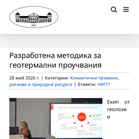
Skip
to
content
Разработена методика за
геотермални проучвания
28 май 2026 г.
|
Категории:
Климатични промени,
рискове и природни ресурси
|
Етикети:
НИГГГ
Екип от
геолози
и