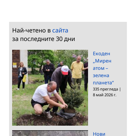
Най-четено в
сайта
за последните 30 дни
Екоден
„Мирен
атом –
зелена
планета“
335 прегледа
|
8 май 2026 г.
Нови