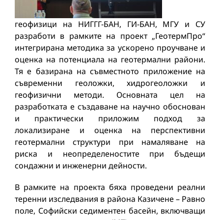
геофизици на НИГГГ-БАН, ГИ-БАН, МГУ и СУ
разработи в рамките на проект „ГеотермПро“
интегрирана методика за ускорено проучване и
оценка на потенциала на геотермални райони.
Тя е базирана на съвместното приложение на
съвременни геоложки, хидрогеоложки и
геофизични методи. Основната цел на
разработката е създаване на научно обоснован
и практически приложим подход за
локализиране и оценка на перспективни
геотермални структури при намаляване на
риска и неопределеностите при бъдещи
сондажни и инженерни дейности.
В рамките на проекта бяха проведени реални
теренни изследвания в района Казичене – Равно
поле, Софийски седиментен басейн, включващи