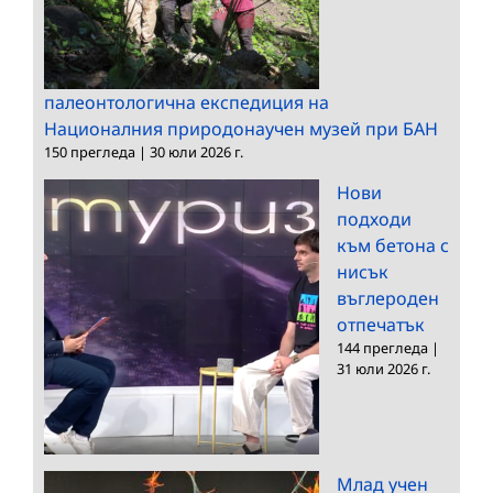
палеонтологична експедиция на
Националния природонаучен музей при БАН
150 прегледа
|
30 юли 2026 г.
Нови
подходи
към бетона с
нисък
въглероден
отпечатък
144 прегледа
|
31 юли 2026 г.
Млад учен