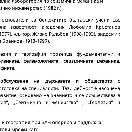
ална лаборатория по сеизмична механика и
ично инженерство (1982 г.).
 основатели са бележитите български учени със
вна известност: академик Любомир Кръстанов
1977), чл.-кор. Живко Гълъбов (1908-1993), академик
 Бранков (1913-1997).
одезия и география провежда фундаментални и
физиката, сеизмологията, сеизмичната механика,
афията
.
о обслужване на държавата и обществото
с
готовка на специалисти. Тази дейност е насочена
звитие, основано на знанието и се осъществява в
гия“, „Сеизмично инженерство“ , „Геодезия“ и
я и география при БАН оперира и поддържа
гови мрежи като: