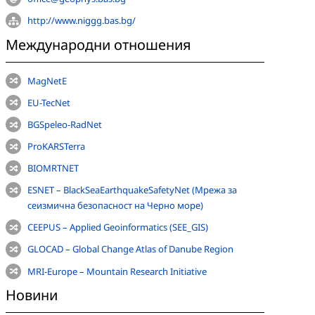
http://www.niggg.bas.bg/
Международни отношения
MagNetE
EU-TecNet
BGSpeleo-RadNet
ProKARSTerra
BIOMRTNET
ESNET – BlackSeaEarthquakeSafetyNet (Мрежа за
сеизмична безопасност на Черно море)
CEEPUS – Applied Geoinformatics (SEE_GIS)
GLOCAD – Global Change Atlas of Danube Region
MRI-Europe – Mountain Research Initiative
Новини