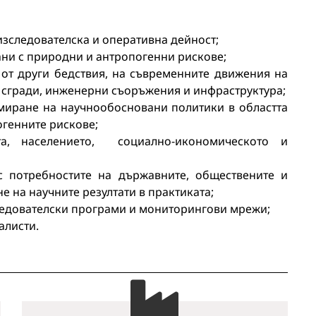
изследователска и оперативна дейност;
ани с природни и антропогенни рискове;
 от други бедствия, на съвременните движения на
на сгради, инженерни съоръжения и инфраструктура;
миране на научнообосновани политики в областта
огенните рискове;
та, населението, социално-икономическото и
с потребностите на държавните, обществените и
е на научните резултати в практиката;
следователски програми и мониторингови мрежи;
алисти.