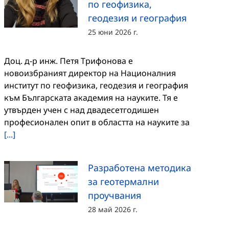
по геофизика,
геодезия и география
25 юни 2026 г.
Доц. д-р инж. Петя Трифонова е
новоизбраният директор на Националния
институт по геофизика, геодезия и география
към Българската академия на науките. Тя е
утвърден учен с над двадесетгодишен
професионален опит в областта на науките за
[...]
Разработена методика
за геотермални
проучвания
28 май 2026 г.