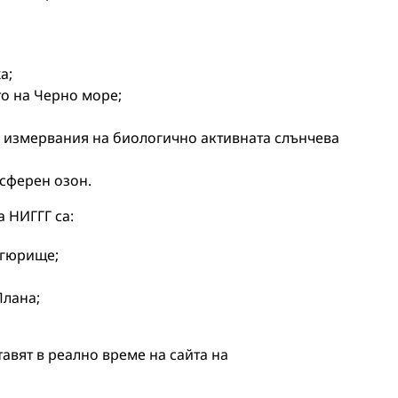
а;
о на Черно море;
 измервания на биологично активната слънчева
сферен озон.
 НИГГГ са:
агюрище;
Плана;
авят в реално време на сайта на