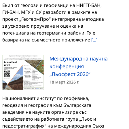
Екип от геолози и геофизици на НИГГГ-БАН,
ГИ-БАН, МГУ и СУ разработи в рамките на
проект „ГеотермПро“ интегрирана методика
за ускорено проучване и оценка на
потенциала на геотермални райони. Тя е
базирана на съвместното приложение
[...]
Международна научна
конференция
„Льосфест 2026“
18 март 2026 г.
Националният институт по геофизика,
геодезия и география към Българската
академия на науките организира със
съдействието на работната група „Льос и
педостратиграфия“ на международния Съюз