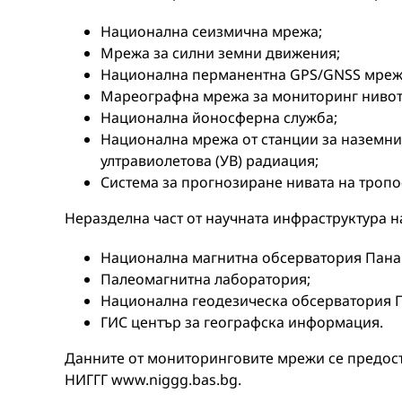
Национална сеизмична мрежа;
Мрежа за силни земни движения;
Национална перманентна GPS/GNSS мреж
Мареографна мрежа за мониторинг нивот
Национална йоносферна служба;
Национална мрежа от станции за наземни
ултравиолетова (УВ) радиация;
Система за прогнозиране нивата на тропо
Неразделна част от научната инфраструктура на
Национална магнитна обсерватория Пан
Палеомагнитна лаборатория;
Национална геодезическа обсерватория 
ГИС център за географска информация.
Данните от мониторинговите мрежи се предост
НИГГГ www.niggg.bas.bg.