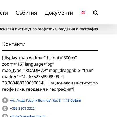
сти
Събития
Документи
онален институт по геофизика, геодезия и география
Контакти
[display_map width=““ height=“300px“
zoom=“16″ language=“bg“
map_type=“ROADMAP“ map_draggable=“true“
marker1=“42.67623589999999 |
23.369488700000034 | Национален институт по
геофизика, геодезия и география“]
ул. „Акад. Георги Бончев“, бл. 3, 1113 София
+359 2 979 3322
office@geophys.bas.bg