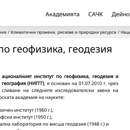
Академията
САЧК
Дейно
ния
Климатични промени, рискове и природни ресурси
Наци
по геофизика, геодезия
ационалният институт по геофизика, геодезия и
география (НИГГГ)
, е основан на 01.07.2010 г. чрез
сливане на следните изследователски звена на
рската академия на науките:
ичен институт (1960 г.),
фски институт (1950 г.),
ална лаборатория по висша геодезия (1948 г.) и