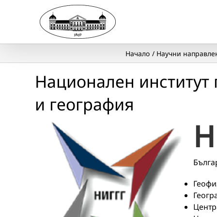
Skip
to
content
Начало
Научни направле
Национален институт 
и география
Н
Бълга
Геофиз
Геогра
Центр