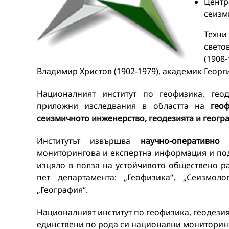
Центр
сеизм
Техни
свето
(1908-
Владимир Христов (1902-1979), академик Георги
Националният институт по геофизика, ге
приложни изследвания в областта на
гео
сеизмичното инженерство, геодезията и геогр
Институтът извършва
научно-оперативн
мониторингова и експертна информация и под
изцяло в полза на устойчивото обществено ра
пет департамента: „Геофизика“, „Сеизмоло
„География“.
Националният институт по геофизика, геодези
единствени по рода си национални мониторин