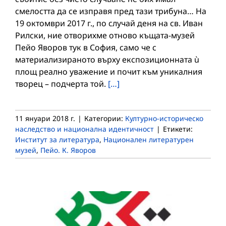
смелостта да се изправя пред тази трибуна… На
19 октомври 2017 г., по случай деня на св. Иван
Рилски, ние отворихме отново къщата-музей
Пейо Яворов тук в София, само че с
материализираното върху експозиционната ù
площ реално уважение и почит към уникалния
творец – подчерта той.
[…]
11 януари 2018 г.
|
Категории:
Културно-историческо
наследство и национална идентичност
|
Етикети:
Институт за литература
,
Национален литературен
музей
,
Пейо. К. Яворов