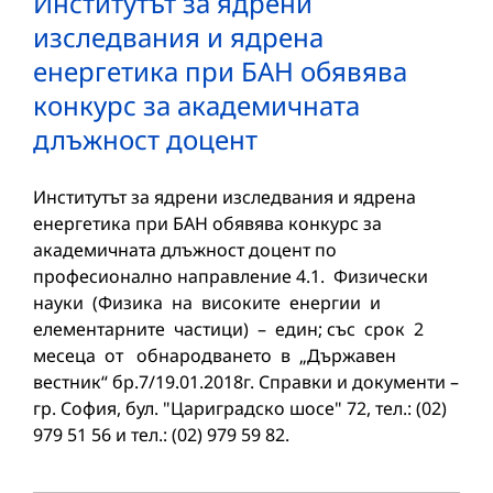
Институтът за ядрени
изследвания и ядрена
енергетика при БАН обявява
конкурс за академичната
длъжност доцент
Институтът за ядрени изследвания и ядрена
енергетика при БАН обявява конкурс за
академичната длъжност доцент по
професионално направление 4.1. Физически
науки (Физика на високите енергии и
елементарните частици) – един; със срок 2
месеца от обнародването в „Държавен
вестник“ бр.7/19.01.2018г. Справки и документи –
гр. София, бул. "Цариградско шосе" 72, тел.: (02)
979 51 56 и тел.: (02) 979 59 82.