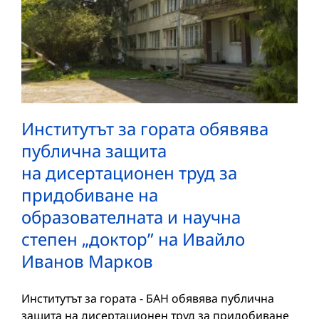
Институтът за гората обявява
публична защита
на дисертационен труд за
придобиване на
образователната и научна
степен „доктор” на Ивайло
Иванов Марков
Институтът за гората - БАН обявява публична
защита на дисертационен труд за придобиване