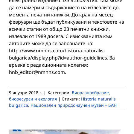
електронно издание с ISSN 2603-3186. Там може
да се намери и съдържанието на излезлите до
момента печатни книжки. До края на месец
февруари ще бъдат публикувани и текстовете на
всички статии от общо 23 печатни книжки,
излезли от 1989 досега. С изискванията към
авторите може да се запознаете на:
http://www.nmnhs.com/historia-naturalis-
bulgarica/display.php?id=author-guidelines. За
връзка с редакционната колегия:
hnb_editor@nmnhs.com.
9 януари 2018 г.
|
Категории:
Биоразнообразие,
биоресурси и екология
|
Етикети:
Historia naturalis
bulgarica
,
Национален природонаучен музей – БАН