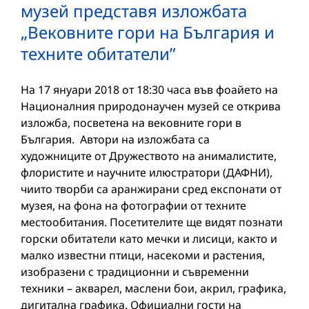
музей представя изложбата
„Вековните гори на България и
техните обитатели”
На 17 януари 2018 от 18:30 часа във фоайето на
Националния природонаучен музей се открива
изложба, посветена на вековните гори в
България. Автори на изложбата са
художниците от Дружеството на анималистите,
флористите и научните илюстратори (ДАФНИ),
чиито творби са аранжирани сред експонати от
музея, на фона на фотографии от техните
местообитания. Посетителите ще видят познати
горски обитатели като мечки и лисици, както и
малко известни птици, насекоми и растения,
изобразени с традиционни и съвременни
техники – акварел, маслени бои, акрил, графика,
дигитална графика. Официални гости на