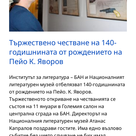
Тържествено честване на 140-
годишнината от рождението на
Пейо К. Яворов
Институтът за литература – БАН и Националният
литературен музей отбелязват 140-годишнината
от рождението на Пейо. К. Яворов.
Тържественото откриване на честванията се
състоя на 11 януари в Големия салон на
централна сграда на БАН. Директорът на
Националния литературен музей Атанас
Капралов поздрави гостите. Има едно възлово
събитие без чието случване не бих имал