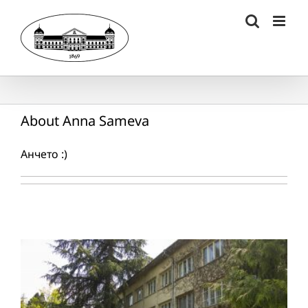
Skip
to
content
About
Anna Sameva
Анчето :)