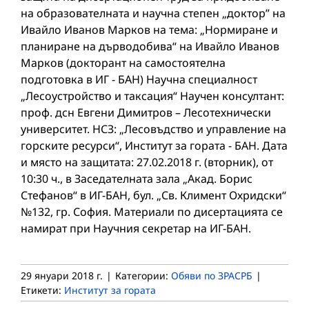
на образователната и научна степен „доктор” на
Ивайло Иванов Марков на тема: „Нормиране и
планиране на дърводобива“ на Ивайло Иванов
Марков (докторант на самостоятелна
подготовка в ИГ - БАН) Научна специалност
„Лесоустройство и таксация“ Научен консултант:
проф. дсн Евгени Димитров – Лесотехнически
университет. НСЗ: „Лесовъдство и управление на
горските ресурси“, Институт за гората - БАН. Дата
и място на защитата: 27.02.2018 г. (вторник), от
10:30 ч., в Заседателната зала „Акад. Борис
Стефанов“ в ИГ-БАН, бул. „Св. Климент Охридски“
№132, гр. София. Материали по дисертацията се
намират при Научния секретар на ИГ-БАН.
29 януари 2018 г.
|
Категории:
Обяви по ЗРАСРБ
|
Етикети:
Институт за гората