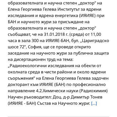
образователната и научна степен „доктор” на
Елена Георгиева Гелева Институтът за ядрени
изследвания и ядрена енергетика (ИЯИЯЕ) при
БАН и научното жури за присъждане на
образователната и научна степен „доктор”
съобщават, че на 31.01.2018 г. (сряда) от 11,00
часа в зала 300 на ИЯИЯЕ-БАН, бул. „Цариградско
шосе 72”, София, ще се проведе открито
заседание на научното жури за публична защита
на дисертационен труд на тема:
„Радиоекологични изследвания на обекти от
околната среда в чисти райони и около ядрени
съоръжения” на Елена Георгиева Гелева задочен
докторант към ИЯИЯЕ (БАН) по професионално
направление 4.2.Химически науки (Радиохимия)
Научен ръководител: Доц. д-р Димитър Тонев
(ИЯИЯЕ - БАН) Състав на Научното жури:
[...]