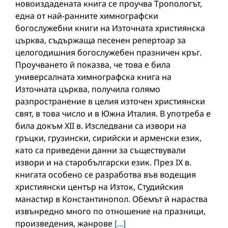
новоиздадената книга се проучва Тропологът,
една от най-ранните химнографски
богослужебни книги на Източната християнска
църква, съдържаща песенен репертоар за
целогодишния богослужебен празничен кръг.
Проучването й показва, че това е била
универсалната химнографска книга на
Източната църква, получила голямо
разпространение в целия източен християнски
свят, в това число и в Южна Италия. В употреба е
била докъм XII в. Изследвани са извори на
гръцки, грузински, сирийски и арменски език,
като са приведени данни за съществували
извори и на старобългарски език. През IX в.
книгата особено се разработва във водещия
християнски център на Изток, Студийския
манастир в Константинопол. Обемът й нараства
извънредно много по отношение на празници,
произведения, жанрове
[...]