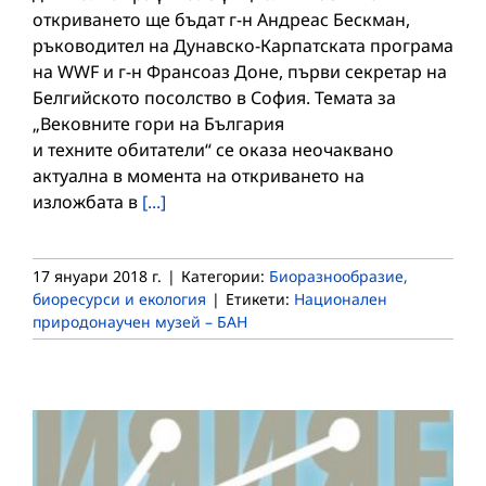
откриването ще бъдат г-н Андреас Бескман,
ръководител на Дунавско-Карпатската програма
на WWF и г-н Франсоаз Доне, първи секретар на
Белгийското посолство в София. Темата за
„Вековните гори на България
и техните обитатели“ се оказа неочаквано
актуална в момента на откриването на
изложбата в
[...]
17 януари 2018 г.
|
Категории:
Биоразнообразие,
биоресурси и екология
|
Етикети:
Национален
природонаучен музей – БАН