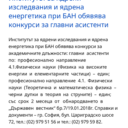
изследвания и ядрена
енергетика при БАН обявява
конкурси за главни асистенти
Институтът за ядрени изследвания и ядрена
енергетика при БАН обявява конкурси за
академичните длъжности: главни асистенти
по: професионално направление
4.1.Физически науки (Физика на високите
енергии и елементарните частици) – един;
професионално направление 4.1. Физически
науки (Теоретична и математическа физика –
черни дупки в теория на струните) – един;
със срок 2 месеца от обнародването в
„Държавен вестник“ бр.7/19.01.2018г. Справки и
документи – гр. София, бул. Цариградско шосе
72, тел.: (02) 979 51 56 и тел.: (02) 979 59 82.