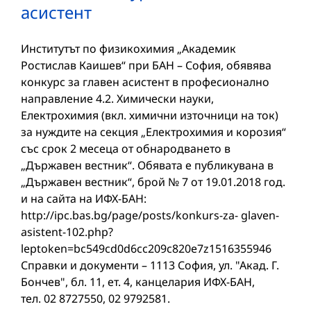
асистент
Институтът по физикохимия „Академик
Ростислав Каишев“ при БАН – София, обявява
конкурс за главен асистент в професионално
направление 4.2. Химически науки,
Електрохимия (вкл. химични източници на ток)
за нуждите на секция „Електрохимия и корозия“
със срок 2 месеца от обнародването в
„Държавен вестник“. Обявата е публикувана в
„Държавен вестник“, брой № 7 от 19.01.2018 год.
и на сайта на ИФХ-БАН:
http://ipc.bas.bg/page/posts/konkurs-za- glaven-
asistent-102.php?
leptoken=bc549cd0d6cc209c820e7z1516355946
Справки и документи – 1113 София, ул. "Акад. Г.
Бончев", бл. 11, ет. 4, канцелария ИФХ-БАН,
тел. 02 8727550, 02 9792581.