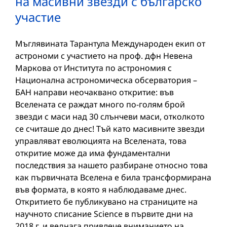
на масивни звезди с българско
участие
Мъглявината Тарантула Международен екип от
астрономи с участието на проф. дфн Невена
Маркова от Института по астрономия с
Национална астрономическа обсерватория –
БАН направи неочаквано откритие: във
Вселената се раждат много по-голям брой
звезди с маси над 30 слънчеви маси, отколкото
се считаше до днес! Тъй като масивните звезди
управляват еволюцията на Вселената, това
откритие може да има фундаментални
последствия за нашето разбиране относно това
как първичната Вселена е била трансформирана
във формата, в която я наблюдаваме днес.
Откритието бе публикувано на страниците на
научното списание Science в първите дни на
2018 г. и веднага привлече вниманието на