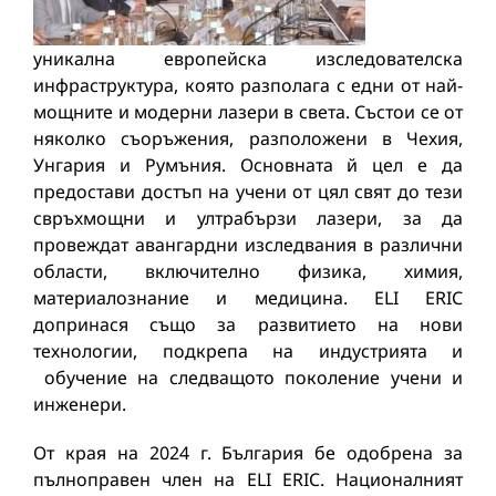
уникална европейска изследователска
инфраструктура, която разполага с едни от най-
мощните и модерни лазери в света. Състои се от
няколко съоръжения, разположени в Чехия,
Унгария и Румъния. Основната й цел е да
предостави достъп на учени от цял свят до тези
свръхмощни и ултрабързи лазери, за да
провеждат авангардни изследвания в различни
области, включително физика, химия,
материалознание и медицина. ELI ERIC
допринася също за развитието на нови
технологии, подкрепа на индустрията и
обучение на следващото поколение учени и
инженери.
От края на 2024 г. България бе одобрена за
пълноправен член на ELI ERIC. Националният