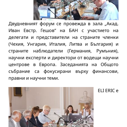
Двудневният форум се провежда в зала „Акад.
Иван Евстр. Гешов“ на БАН с участието на
делегати и представители на страните членки
(Чехия, Унгария, Италия, Литва и България) и
страните наблюдатели (Германия, Румъния),
научни експерти и директори от водещи научни
центрове в Европа. Заседанията на Общото
събрание са фокусирани върху финансови,
правни и научни теми.
ELI ERIC е