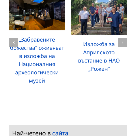
„Забравените
Изложба за
божества“ оживяват
Априлското
в изложба на
въстание в НАО
Националния
„Рожен“
археологически
музей
Най-четено в
сайта