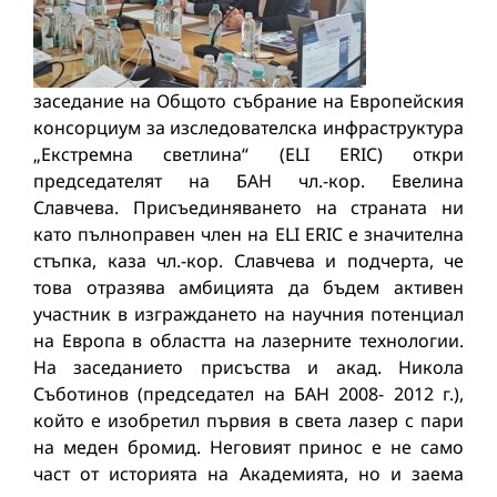
заседание на Общото събрание на Европейския
консорциум за изследователска инфраструктура
„Екстремна светлина“ (ЕLI ERIC) откри
председателят на БАН чл.-кор. Евелина
Славчева. Присъединяването на страната ни
като пълноправен член на ELI ERIC е значителна
стъпка, каза чл.-кор. Славчева и подчерта, че
това отразява амбицията да бъдем активен
участник в изграждането на научния потенциал
на Европа в областта на лазерните технологии.
На заседанието присъства и акад. Никола
Съботинов (председател на БАН 2008- 2012 г.),
който е изобретил първия в света лазер с пари
на меден бромид. Неговият принос е не само
част от историята на Академията, но и заема