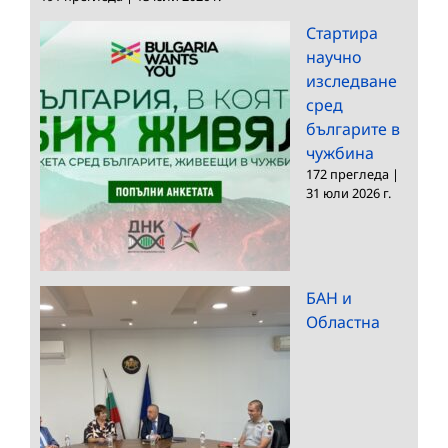
Стартира
научно
изследване
сред
българите в
чужбина
172 прегледа
|
31 юли 2026 г.
БАН и
Областна