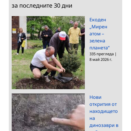
за последните 30 дни
Екоден
„Мирен
атом –
зелена
планета“
335 прегледа
|
8 май 2026 г.
Нови
открития от
находището
на
динозаври в