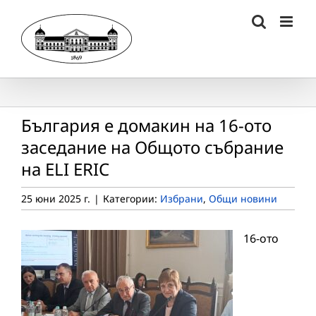
Skip
to
content
България е домакин на 16-ото
заседание на Общото събрание
на ELI ERIC
25 юни 2025 г.
|
Категории:
Избрани
,
Общи новини
16-ото