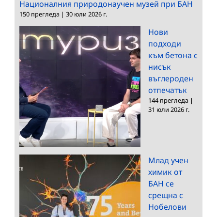
Националния природонаучен музей при БАН
150 прегледа
|
30 юли 2026 г.
Нови
подходи
към бетона с
нисък
въглероден
отпечатък
144 прегледа
|
31 юли 2026 г.
Млад учен
химик от
БАН се
срещна с
Нобелови