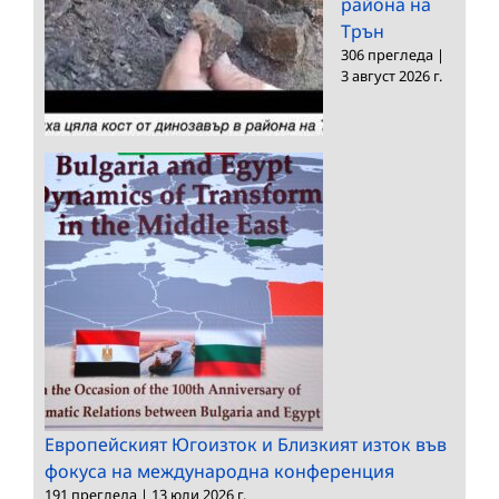
района на
Трън
306 прегледа
|
3 август 2026 г.
Европейският Югоизток и Близкият изток във
фокуса на международна конференция
191 прегледа
|
13 юли 2026 г.