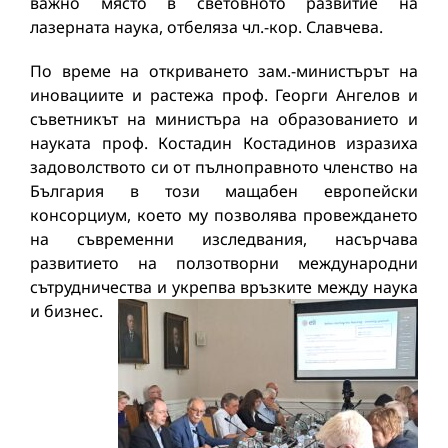
важно място в световното развитие на
лазерната наука, отбеляза чл.-кор. Славчева.
По време на откриването зам.-министърът на
иновациите и растежа проф. Георги Ангелов и
съветникът на министъра на образованието и
науката проф. Костадин Костадинов изразиха
задоволството си от пълноправното членство на
България в този мащабен европейски
консорциум, което му позволява провеждането
на съвременни изследвания, насърчава
развитието на ползотворни международни
сътрудничества и укрепва връзките между наука
и бизнес.