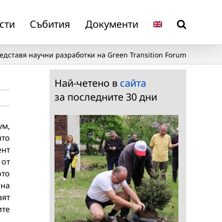
сти
Събития
Документи
едставя научни разработки на Green Transition Forum
Най-четено в
сайта
за последните 30 дни
ум,
йто
ент
 от
ото
 на
вят
ите