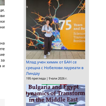
щи.
ави
ски
вни
жна
ите
ние
 за
Млад учен химик от БАН се
а и
срещна с Нобелови лауреати в
Линдау
195 прегледа
|
9 юли 2026 г.