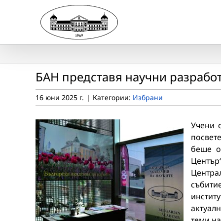
Skip
to
content
БАН представя научни разработ
16 юни 2025 г.
|
Категории:
Избрани
Учени 
посвете
беше о
Център
Центра
събити
инстит
актуалн
теми на