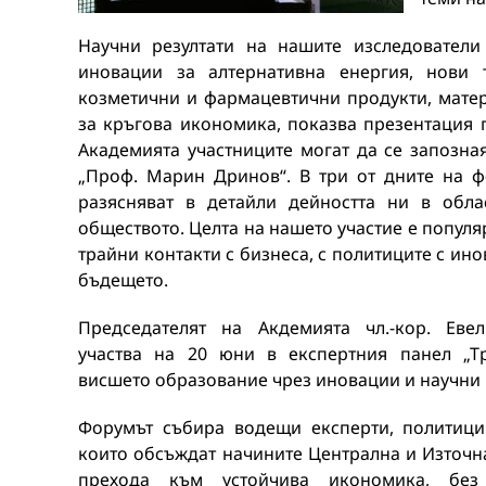
Научни резултати на нашите изследователи
иновации за алтернативна енергия, нови 
козметични и фармацевтични продукти, мате
за кръгова икономика, показва презентация 
Академията участниците могат да се запозна
„Проф. Марин Дринов“. В три от дните на 
разясняват в детайли дейността ни в обла
обществото. Целта на нашето участие е популя
трайни контакти с бизнеса, с политиците с ин
бъдещето.
Председателят на Акдемията чл.-кор. Еве
участва на 20 юни в експертния панел „Т
висшето образование чрез иновации и научни 
Форумът събира водещи експерти, политици
които обсъждат начините Централна и Източн
прехода към устойчива икономика, без