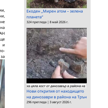
ии,
Екоден „Мирен атом – зелена
ни,
планета“
ане
324 прегледа
|
8 май 2026 г.
 на
БАН
 ще
а и
по-
 за
Нови открития от находището
на динозаври в района на Трън
296 прегледа
|
3 август 2026 г.