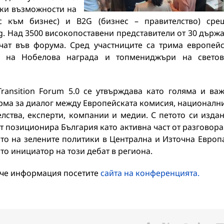
ски възможности на
с към бизнес) и B2G (бизнес – правителство) сре
.bg. Над 3500 високопоставени представители от 30 държ
чат във форума. Сред участниците са трима европей
ел на Нобелова награда и топмениджъри на свето
Transition Forum 5.0 се утвърждава като голяма и ва
рма за диалог между Европейската комисия, националн
лства, експерти, компании и медии. С петото си изда
 позиционира България като активна част от разговора
то на зелените политики в Централна и Източна Европ
то инициатор на този дебат в региона.
ече информация посетите
сайта на конференцията.