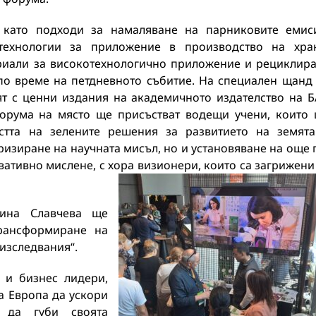
 като подходи за намаляване на парниковите емис
технологии за приложение в производство на хра
риали за високотехнологично приложение и рециклир
по време на петдневното събитие. На специален щанд
ят с ценни издания на академичното издателство на 
форума на място ще присъстват водещи учени, които
стта на зелените решения за развитието на земят
ризиране на научната мисъл, но и установяване на още 
овативно мислене, с хора визионери, които са загрижени
лина Славчева ще
рансформиране на
изследвания“.
 и бизнес лидери,
а Европа да ускори
 да губи своята