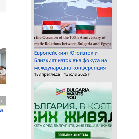
dIn
Електронна
поща:
Европейският Югоизток и
Близкият изток във фокуса на
международна конференция
188 прегледа
|
13 юли 2026 г.
Нови подходи към
Нови открития от
бетона с нисък
находището на
въглероден
а
динозаври в района
отпечатък
на Трън