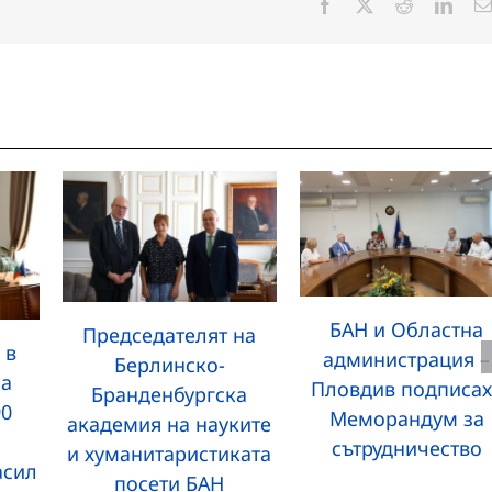
Facebook
X
Reddit
Linke
БАН и Областна
Председателят на
 в
администрация –
Берлинско-
за
Пловдив подписах
Бранденбургска
90
Меморандум за
академия на науките
сътрудничество
и хуманитаристиката
асил
посети БАН