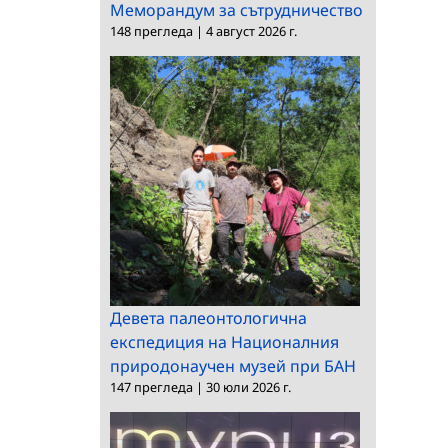
Меморандум за сътрудничество
148 прегледа
|
4 август 2026 г.
Девета палеонтологична
експедиция на Националния
природонаучен музей при БАН
147 прегледа
|
30 юли 2026 г.