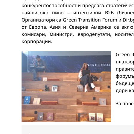
конкурентоспособност и предлага стратегиче
най-високо ниво – интензивни B2B (бизне
Организатори са Green Transition Forum и Dir
от Европа, Азия и Северна Америка се вклю
комисари, министри, евродепутати, носит
корпорации.
Green 
платфо
правите
форумът
бъдеще
дори ка
За пов