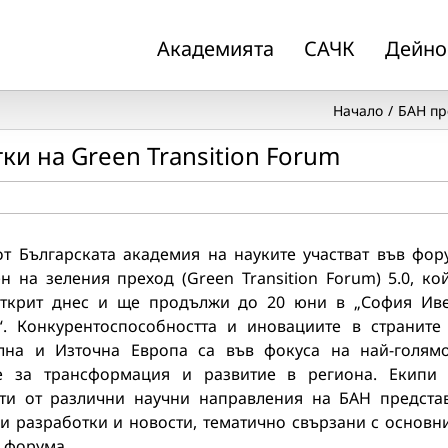
Академията
САЧК
Дейно
Начало
БАН пр
ки на Green Transition Forum
от Българската академия на науките участват във фор
н на зеления преход (Green Transition Forum) 5.0, ко
ткрит днес и ще продължи до 20 юни в „София Ив
“. Конкурентоспособността и иновациите в страните
лна и Източна Европа са във фокуса на най-голям
е за трансформация и развитие в региона. Екипи
ути от различни научни направления на БАН предста
и разработки и новости, тематично свързани с основн
 форума.