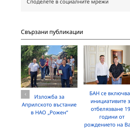
Споделете в социалните мрежи
Свързани публикации
БАН се включва
Изложба за
инициативите 
Априлското въстание
отбелязване 1
в НАО „Рожен“
години от
рождението на В